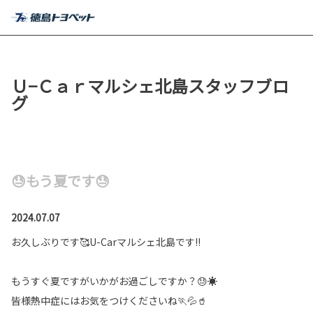
MENU
Ｕ−Ｃａｒマルシェ北島スタッフブロ
グ
😓もう夏です😓
2024.07.07
お久しぶりです🥰U-Carマルシェ北島です!!
もうすぐ夏ですがいかがお過ごしですか？😓☀
皆様熱中症にはお気をつけくださいね🏃💦🥤