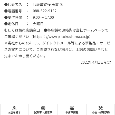
●代表者名 ： 代表取締役 玉置 潔
●電話番号 ： 088-622-9132
●受付時間 ： 9:00 ～ 17:00
●定休日 ： 火曜日
もしくは販売店舗窓口 ●各店舗の連絡先は当社ホームページで
ご確認ください（https：//www.p-tokushima.co.jp）
※当社からのeメール、ダイレクトメール等による新製品・サービ
スの案内について、ご希望されない場合は、上記のお問い合わせ
先までお申し出ください。
2022年4月1日制定
お店を探す
試乗車・展示車
中古車情報
点検・修理予約