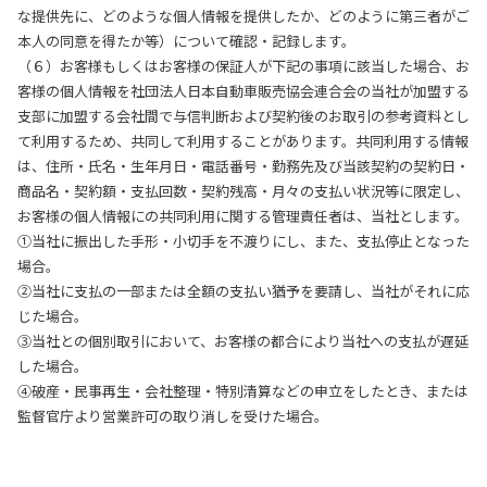
な提供先に、どのような個人情報を提供したか、どのように第三者がご
本人の同意を得たか等）について確認・記録します。
（６）お客様もしくはお客様の保証人が下記の事項に該当した場合、お
客様の個人情報を社団法人日本自動車販売協会連合会の当社が加盟する
支部に加盟する会社間で与信判断および契約後のお取引の参考資料とし
て利用するため、共同して利用することがあります。共同利用する情報
は、住所・氏名・生年月日・電話番号・勤務先及び当該契約の契約日・
商品名・契約額・支払回数・契約残高・月々の支払い状況等に限定し、
お客様の個人情報にの共同利用に関する管理責任者は、当社とします。
①当社に振出した手形・小切手を不渡りにし、また、支払停止となった
場合。
②当社に支払の一部または全額の支払い猶予を要請し、当社がそれに応
じた場合。
③当社との個別取引において、お客様の都合により当社への支払が遅延
した場合。
④破産・民事再生・会社整理・特別清算などの申立をしたとき、または
監督官庁より営業許可の取り消しを受けた場合。