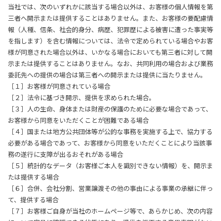
当社では、次のいずれかに該当する場合以外は、お客様の個人情報を第
三者へ開示または提供することはありません。また、お客様の要配慮情
報（人種、信条、社会的身分、病歴、犯罪歴による被害に遭った事実等
を指します）を含む情報については、法令で定められている場合やお客
様が同意された場合以外は、いかなる場合においても第三者に対して開
示または提供することはありません。なお、共同利用の場合および業務
委託先への提供の場合は第三者への開示または提供に当たりません。
［１］お客様が同意されている場合
［２］法令に基づき開示、提供を求められた場合。
［３］人の生命、身体または財産の保護のために必要な場合であって、
お客様から同意をいただくことが困難である場合
［４］国または地方公共団体等が公的な事務を実施する上で、協力する
必要がある場合であって、お客様から同意をいただくことにより当該事
務の遂行に支障が出るおそれがある場合
［５］統計的なデータ（お客様ご本人を識別できない情報）を、開示ま
たは提供する場合
［６］合併、会社分割、営業譲渡その他の事由による事業の承継に伴っ
て、提供する場合
［７］お客様ご自身が当社のホームページ等で、あらかじめ、次の内容