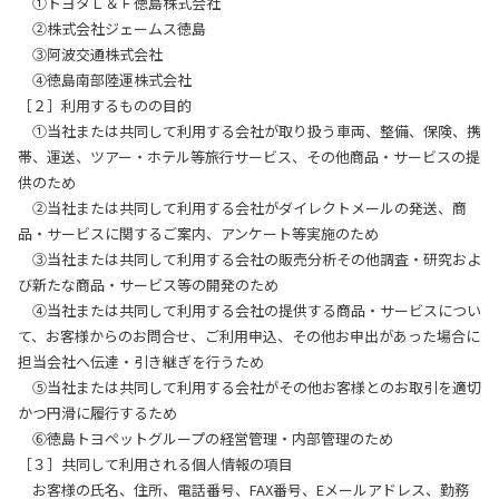
①トヨタＬ＆Ｆ徳島株式会社
②株式会社ジェームス徳島
③阿波交通株式会社
④徳島南部陸運株式会社
［２］利用するものの目的
①当社または共同して利用する会社が取り扱う車両、整備、保険、携
帯、運送、ツアー・ホテル等旅行サービス、その他商品・サービスの提
供のため
②当社または共同して利用する会社がダイレクトメールの発送、商
品・サービスに関するご案内、アンケート等実施のため
③当社または共同して利用する会社の販売分析その他調査・研究およ
び新たな商品・サービス等の開発のため
④当社または共同して利用する会社の提供する商品・サービスについ
て、お客様からのお問合せ、ご利用申込、その他お申出があった場合に
担当会社へ伝達・引き継ぎを行うため
⑤当社または共同して利用する会社がその他お客様とのお取引を適切
かつ円滑に履行するため
⑥徳島トヨペットグループの経営管理・内部管理のため
［３］共同して利用される個人情報の項目
お客様の氏名、住所、電話番号、FAX番号、Eメールアドレス、勤務