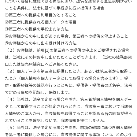
について容易に確認できる状態にあり、提供を拒否する意思表明がない
ことを条件に、法令に基づく手続きに従い提供する場合
①第三者への提供を利用目的とすること
②第三者に提供される個人データの項目
③第三者への提供の手段または方法
④お客様からの申し出があった場合、第三者への提供を停止すること
⑤お客様からの申し出を受け付ける方法
（２）お客様は、前項[1]の第三者への提供の中止をご要望される場合
は、当社にその旨お申し出いただくことができます。（当社の総務部窓
口または販売店舗窓口へご連絡ください。
（３）個人データを第三者に提供したとき、あるいは第三者から取得し
たとき（個人情報を個人データとして取得する場合を含みます）、提
供・取得経緯等の確認を行うとともに、提供先・提供者の氏名等、法令
で定める事項を記録し、保管します。
（４）当社は、法令で定める場合を除き、第三者が個人情報を個人デー
タとして取得することが想定されるときは、当該第三者において当該個
人情報のご本人から、当該情報を取得することを認める旨の同意が得ら
れていることを確認しないで、当該情報を提供しません。
（５）当社は、法令で定める場合を除き、前項の確認に基づき個人情報
を第三者に提供した場合には、当該提供に関する事項（いつ、どのよう