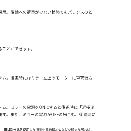
を採用。後輪への荷重が少ない状態でもバランスのと
ることができます。
テム。後退時にはミラー左上のモニターに車両後方
テム。ミラーの電源をONにすると後退時に「近接後
す。また、ミラーの電源がOFFの場合も、後退時に
 ■LED光源を使用した照明や電光掲示板などが映った場合は、