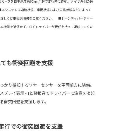
のカーブを自車速度約60km/h超で走行時に作動。タイヤ外側の逸
 ■本システムは道路状況、車両状態および天候状態などによって
。詳しくは取扱説明書をご覧ください。 ■レーンディパーチャー
。本機能を過信せず、必ずドライバーが責任を持って運転してくだ
えても衝突回避を支援
っかり検知するソナーセンサーを車両前方に装備。
スプレイ表示
と警報音でドライバーに注意を喚起
＊1
る衝突回避を支援します。
下）走行での衝突回避を支援