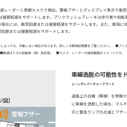
ミリ波レーダーと単眼カメラで検出。警報ブザーとディスプレイ表示で衝
被害軽減をサポートします。プリクラッシュブレーキは歩行者や自転車運
hの場合には、衝突回避または被害軽減をサポートします。また、車両に対
衝突回避または被害軽減をサポートします。
どによっては、作動しない場合があります。詳しくは取扱説明書をご覧ください。 ■プリ
 ■数値はトヨタ自動車（株）測定値。 ■カメラ、レーダーの検知範囲はイメージです。
車線逸脱の可能性を
レーンディパーチャーアラート
道路上の白線（黄線）を単眼カ
に車線を逸脱した場合、マルチ
示と警告ランプの点滅とブザー