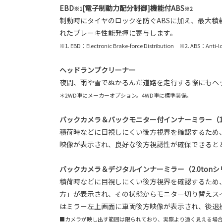
EBD
[電子制動力配分制御]機能付ABS
※1
※2
制動時にタイヤのロックを防ぐABSに加え、最大積
れたブレーキ性能発揮に寄与します。
※1. EBD：Electronic Brake-force Distribution ※2. ABS：Anti-l
ヘッドランプクリーナー
夜間、雨や雪でぬかるんだ道路を走行する際にもヘ
＊2WD車にメーカーオプション。4WD車に標準装備。
バックカメラ＆バックモニター付インナーミラー（1.
積荷時などに目視しにくい後方視界を確認するため
映像が表示され、良好な後方視認性が確保できると
バックカメラ＆デジタルインナーミラー（2.0tonシ
積荷時などに目視しにくい後方視界を確認するため
方」が表示され、その状態からモニター切り替えス
はミラー左上画面に車両後方映像が表示され、後退
■カメラが映し出す範囲は限られており、実際より遠く見える場合