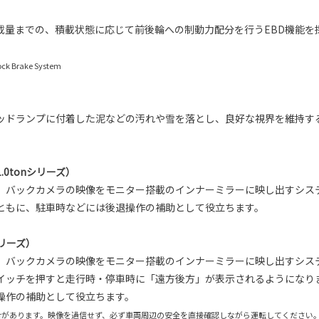
載量までの、積載状態に応じて前後輪への制動力配分を行うEBD機能
ock Brake System
ッドランプに付着した泥などの汚れや雪を落とし、良好な視界を維持す
0tonシリーズ）
、バックカメラの映像をモニター搭載のインナーミラーに映し出すシス
ともに、駐車時などには後退操作の補助として役立ちます。
リーズ）
、バックカメラの映像をモニター搭載のインナーミラーに映し出すシス
イッチを押すと走行時・停車時に「遠方後方」が表示されるようになりま
操作の補助として役立ちます。
があります。映像を過信せず、必ず車両周辺の安全を直接確認しながら運転してください。