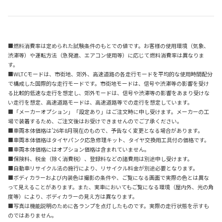
■燃料消費率は定められた試験条件のもとでの値です。お客様の使用環境（気象、
渋滞等）や運転方法（急発進、エアコン使用等）に応じて燃料消費率は異なりま
す。
■WLTCモードは、市街地、郊外、高速道路の各走行モードを平均的な使用時間配分
で構成した国際的な走行モードです。市街地モードは、信号や渋滞等の影響を受け
る比較的低速な走行を想定し、郊外モードは、信号や渋滞等の影響をあまり受けな
い走行を想定、高速道路モードは、高速道路等での走行を想定しています。
■「メーカーオプション」「設定あり」はご注文時に申し受けます。メーカーの工
場で装着するため、ご注文後はお受けできませんのでご了承ください。
■車両本体価格は’26年8月現在のもので、予告なく変更となる場合があります。
■車両本体価格はタイヤパンク応急修理キット、タイヤ交換用工具付の価格です。
■車両本体価格にはオプション価格は含まれていません。
■保険料、税金（除く消費税）、登録料などの諸費用は別途申し受けます。
■自動車リサイクル法の施行により、リサイクル料金が別途必要となります。
■ボディカラーおよび内装色は撮影の条件や、ご覧になる画面で実際の色とは異な
って見えることがあります。また、実車においてもご覧になる環境（屋内外、光の角
度等）により、ボディカラーの見え方は異なります。
■写真は機能説明のために各ランプを点灯したものです。実際の走行状態を示すも
のではありません。