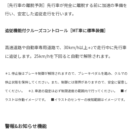
［先行車の離脱予測］先行車が完全に離脱する前に加速の準備を
行い、安定した追従走行を行います。
追従機能付クルーズコントロール［MT車に標準装備］
高速道路や自動車専用道路で、30km/h以上
で走行中に先行車
＊2
に追従します。25km/hを下回ると自動で解除されます。
＊1. 停止後はブレーキ制御が解除されますので、ブレーキペダルを踏み、クルマの
停止状態を保持してください。また、制御には限界がありますので、安全に留意し
てください。 ＊2. 車速の設定は必ず制限速度の範囲内で行ってください。 ■イ
ラストは作動イメージです。 ■イラストのセンサーの検知範囲はイメージです。
警報&お知らせ機能