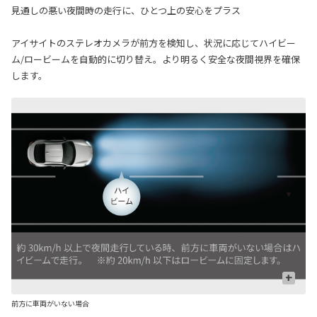
見通しの悪い夜間時の走行に、ひとつ上の安心をプラス
アイサイトのステレオカメラが前方を検知し、状況に応じてハイビー
ム/ロービームを自動的に切り替え。より明るく安全な夜間視界を確保
します。
+
前方に車両がいない場合
対