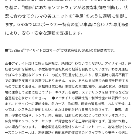
を基に、“頭脳”にあたるソフトウェアが必要な制御を判断し、状
況に合わせてクルマの各ユニットを“手足”のように適切に制御し
ます。GR86ではスポーツカー特有の低い車高に合わせた専用設計
により、安心・安全な運転を支援します。
■“EyeSight”“アイサイトロゴマーク”は株式会社SUBARUの登録商標です。
⚠●アイサイトだけに頼った運転は、絶対に行わないでください。アイサイトは、運
転者の判断を補助し、事故被害や運転負荷の軽減を目的としています。わき見運転
やぼんやり運転などドライバーの前方不注意を防止したり、悪天候時の視界不良下
での運転を支援する装置ではありません。また、あらゆる状況での衝突を回避する
ものではありません。運転時は常に先行車両との車間距離や、周囲の状況、運転環
境に注意して必要に応じてブレーキペダルを踏む、ステアリングを操作するなど安
全運転を心掛けてください。 ●アイサイトの認識性能・制御性能には限界があり
ます。ドライバーの運転操作、急カーブ、急勾配、雨等の道路状況、および天候によ
っては、システムが作動しない、または作動が遅れる場合があります。 ●雪、濃
霧、砂嵐の場合や、トンネル内、夜間、日射しの状況によってはステレオカメラ、
広角単眼カメラ、ソナーセンサーが障害物などを正常に認識できず、適切に作動し
ない場合があります。 ●全車速追従機能付クルーズコントロール、追従機能付クル
ーズコントロールは、高速道路や自動車専用道路でのドライブをより安全・快適に