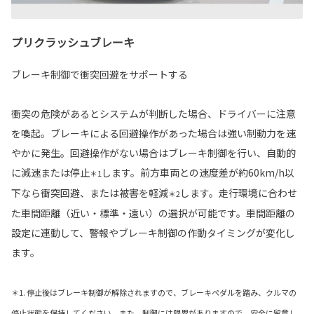
プリクラッシュブレーキ
ブレーキ制御で衝突回避をサポートする
衝突の危険があるとシステムが判断した場合、ドライバーに注意
を喚起。ブレーキによる回避操作があった場合は強い制動力を速
やかに発生。回避操作がない場合はブレーキ制御を行い、自動的
に減速または停止
します。前方車両との速度差が約60km/h以
＊1
下なら衝突回避、または被害を軽減
します。走行環境に合わせ
＊2
た車間距離（近い・標準・遠い）の選択が可能です。車間距離の
設定に連動して、警報やブレーキ制御の作動タイミングが変化し
ます。
＊1. 停止後はブレーキ制御が解除されますので、ブレーキペダルを踏み、クルマの
停止状態を保持してください。また、制御には限界がありますので、安全に留意し