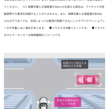
てください。 ＊2. 制御対象との速度差が60km/hを超える場合は、アイサイトの性
能限界から衝突を回避することはできません。また、制御対象との速度差が約60k
m/h以下であっても、状況によっては衝突が回避できないことやプリクラッシュブレ
ーキが作動しない場合があります。 ■イラストは作動イメージです。 ■イラスト
のカメラ・センサーの検知範囲はイメージです。