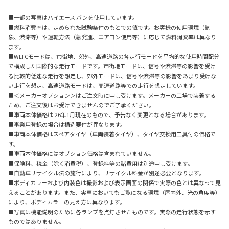
■一部の写真はハイエース バンを使用しています。
■燃料消費率は、定められた試験条件のもとでの値です。お客様の使用環境（気
象、渋滞等）や運転方法（急発進、エアコン使用等）に応じて燃料消費率は異なり
ます。
■WLTCモードは、市街地、郊外、高速道路の各走行モードを平均的な使用時間配分
で構成した国際的な走行モードです。市街地モードは、信号や渋滞等の影響を受け
る比較的低速な走行を想定し、郊外モードは、信号や渋滞等の影響をあまり受けな
い走行を想定、高速道路モードは、高速道路等での走行を想定しています。
■＜メーカーオプション＞はご注文時に申し受けます。メーカーの工場で装着する
ため、ご注文後はお受けできませんのでご了承ください。
■車両本体価格は'26年1月現在のもので、予告なく変更となる場合があります。
■事業用登録の場合は構造要件が異なります。
■車両本体価格はスペアタイヤ（車両装着タイヤ）、タイヤ交換用工具付の価格で
す。
■車両本体価格にはオプション価格は含まれていません。
■保険料、税金（除く消費税）、登録料等の諸費用は別途申し受けます。
■自動車リサイクル法の施行により、リサイクル料金が別途必要となります。
■ボディカラーおよび内装色は撮影および表示画面の関係で実際の色とは異なって見
えることがあります。また、実車においてもご覧になる環境（屋内外、光の角度等）
により、ボディカラーの見え方は異なります。
■写真は機能説明のために各ランプを点灯させたものです。実際の走行状態を示す
ものではありません。