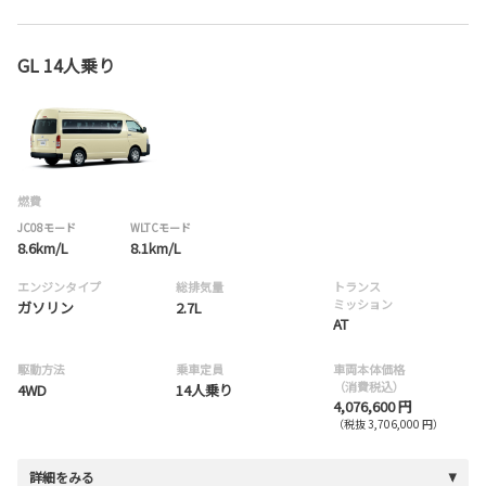
GL 14人乗り
燃費
JC08モード
WLTCモード
8.6km/L
8.1km/L
エンジンタイプ
総排気量
トランス
ミッション
ガソリン
2.7L
AT
駆動方法
乗車定員
車両本体価格
（消費税込）
4WD
14人乗り
4,076,600 円
（税抜 3,706,000 円）
詳細をみる