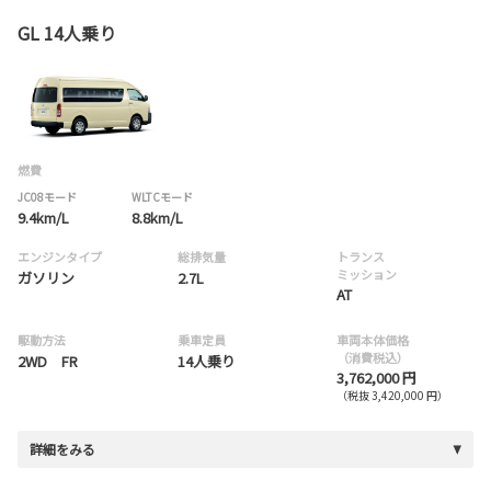
GL 14人乗り
燃費
JC08モード
WLTCモード
9.4km/L
8.8km/L
エンジンタイプ
総排気量
トランス
ミッション
ガソリン
2.7L
AT
駆動方法
乗車定員
車両本体価格
（消費税込）
2WD FR
14人乗り
3,762,000 円
（税抜 3,420,000 円）
詳細をみる