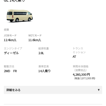
GL 14人乗り
燃費
JC08モード
WLTCモード
12.4km/L
11.6km/L
エンジンタイプ
総排気量
トランス
ミッション
ディーゼル
2.8L
AT
駆動方法
乗車定員
車両本体価格
（消費税込）
2WD FR
14人乗り
4,260,300 円
（税抜 3,873,000 円）
詳細をみる