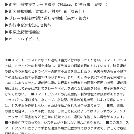
▶衝突回避支援ブレーキ機能（対車両、対歩行者［昼夜］）
▶衝突警報機能（対車両、対歩行者［昼夜］）
▶ブレーキ制御付誤発進抑制機能（前方・後方）
▶先行車発進お知らせ機能
▶車線逸脱警報機能
▶オートハイビーム
⚠■スマートアシストに頼った運転は絶対に行わないでください。スマートアシス
トは、ドライバーの判断を補助し、事故被害の軽減を目的としています。脇見運転
やぼんやり運転などドライバーの前方不注意を防止したり、悪天候時の視界不良下
での運転を支援する装置ではありません。また、あらゆる状況での衝突を回避する
ものではありません。運転時は常に先行車や歩行者との距離や周囲の状況、運転環
境に注意して必要に応じてブレーキペダルを踏むなど距離を保ち、安全運転を心が
けてください。 ■スマートアシストの認識性能・制御性能には限界があります。
ドライバーの運転操作、急カーブ、急勾配、雨等の道路状況、および天候によって
は、システムが作動しない、または作動が遅れる場合があります。 ■雪、濃霧、
砂嵐の場合や、トンネル内、夜間、日射しの状況によってはステレオカメラ、ソナ
ーセンサーが障害物などを正常に認識できず、適切に作動しない場合があります。
■作動条件下であっても、システムが作動しない場合があります。 ■このほか、ス
マートアシストについて重要な注意事項が記載されておりますので、詳しくは取扱
説明書をご覧ください。