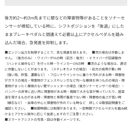
後方約2～約3m先までに壁などの障害物等があることをソナーセ
ンサーが検知している時に、シフトポジションを「後退」にした
ままブレーキペダルと間違えて必要以上にアクセルペダルを踏み
込んだ場合、急発進を抑制します。
■エンジン出力を制限することで、急な発進を抑えます。 ■次の場合は作動しま
せん。〈後方のみ〉・ワイパーがHiの時〈前方・後方〉・ドライバーが回避動作
（ハンドル操作など）を行った時・ウインカーONの時 ■次のような場合は、適切
に作動しないことがあります。〈ステレオカメラの場合〉・前方の視界が悪い時
（強い雨、吹雪、濃霧など）・フロントウインドゥに曇りや汚れがある時・障害物
がガラスの場合・障害物がフェンスやレンガなど均一な模様を持つものの場合・障
害物がまったく模様のない壁やシャッターの場合〈後方ソナーセンサーの場合〉・
バンパーの非常に近い所に障害物がある時・周囲で大きな音が鳴っていたり、超音
波を発するものがある時・障害物と車両が垂直でない時・障害物の高さが低い時
（縁石など）・自車の中心と障害物が外れている時など 詳しくは取扱説明書をご
確認ください。 ■制御時間には制限があります。一定時間アクセルペダルを踏み続
けるとアクセル操作に応じて加速しますのでご注意ください。
■スマートアシストの写真・図は作動イメージです。