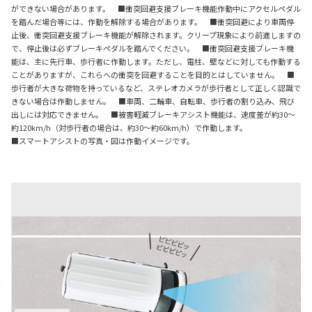
ができない場合があります。 ■衝突回避支援ブレーキ機能作動中にアクセルペダル
を踏んだ場合等には、作動を解除する場合があります。 ■衝突回避により車両停
止後、衝突回避支援ブレーキ機能が解除されます。クリープ現象により前進しますの
で、停止後は必ずブレーキペダルを踏んでください。 ■衝突回避支援ブレーキ機
能は、主に先行車、歩行者に作動します。ただし、電柱、壁などに対しても作動する
ことがありますが、これらへの衝突を回避することを目的とはしていません。 ■
歩行者が大きな荷物を持っているなど、ステレオカメラが歩行者として正しく認識で
きない場合は作動しません。 ■車両、二輪車、自転車、歩行者の割り込み、飛び
出しには対応できません。 ■被害軽減ブレーキアシスト機能は、速度差が約30～
約120km/h（対歩行者の場合は、約30～約60km/h）で作動します。
■スマートアシストの写真・図は作動イメージです。