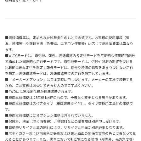
■燃料消費率は、定められた試験条件のもとでの値です。お客様の使用環境（気
象、渋滞等）や運転方法（急発進、エアコン使用等）に応じて燃料消費率は異なり
ます。
■WLTCモードは、市街地、郊外、高速道路の各走行モードを平均的な使用時間配分
で構成した国際的な走行モードです。市街地モードは、信号や渋滞の影響を受ける
比較的低速な走行を想定し郊外モードは、信号や渋滞の影響をあまり受けない走行
を想定、高速道路モードは、高速道路等での走行を想定しています。
■「メーカーオプション」はご注文時に申し受けます。メーカーの工場で装着する
ため、ご注文後はお受けできませんのでご了承ください。
■4WDには寒冷地仕様が標準装着されます。
■車両本体価格は'
25
年
6
月
現在のもので、予告なく変更となる場合があります。
■車両本体価格はスペアタイヤ（車両装着タイヤ）、タイヤ交換用工具付の価格で
す。
■車両本体価格にはオプション価格は含まれていません。
■保険料、税金（除く消費税）、登録料などの諸費用は別途申し受けます。
■自動車リサイクル法の施行により、リサイクル料金が別途必要となります。
■ボディカラーおよび内装色は撮影および表示画面の関係で実際の色とは異なって見
えることがあります。また、実車においてもご覧になる環境（屋内外、光の角度等）