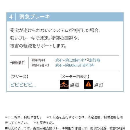
＊1. 二輪車、自転車含む。 ＊2. 公道を走行するときは、法定速度、制限速度を順
守してください。 ＊3. 昼夜対応。
■状況によっては、衝突回避支援ブレーキ機能が作動せず、衝突の回避、被害の軽減