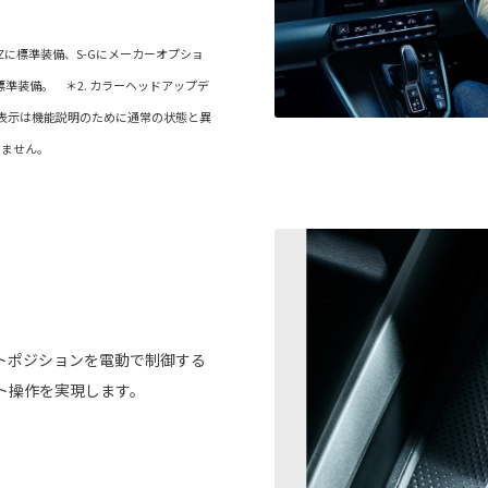
-Zに標準装備、S-Gにメーカーオプショ
準装備。 ＊2. カラーヘッドアップデ
面表示は機能説明のために通常の状態と異
りません。
トポジションを電動で制御する
ト操作を実現します。