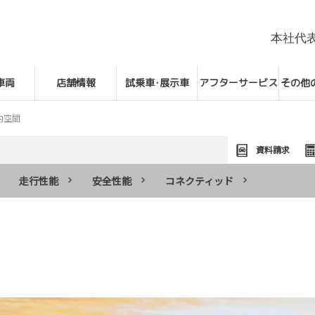
本社代
車両
店舗情報
試乗車･展示車
アフターサービス
その他
内空間
資料請求
走行性能
安全性能
コネクティッド