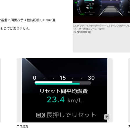
 ■写真の計器盤と画面表示は機能説明のために通
すものではありません。
+
エコ燃費