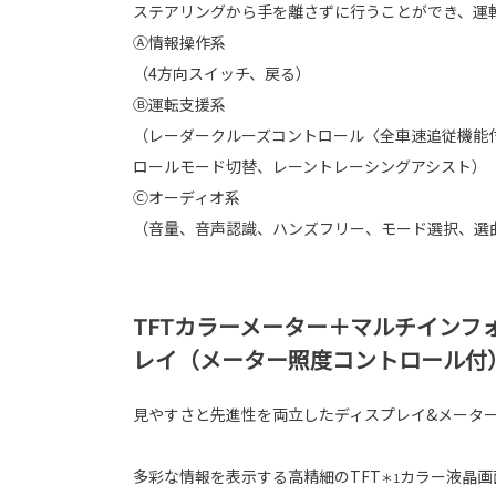
ステアリングから手を離さずに行うことができ、運
Ⓐ情報操作系
（4方向スイッチ、戻る）
Ⓑ運転支援系
（レーダークルーズコントロール〈全車速追従機能
ロールモード切替、レーントレーシングアシスト）
Ⓒオーディオ系
（音量、音声認識、ハンズフリー、モード選択、選
TFTカラーメーター＋マルチインフ
レイ（メーター照度コントロール付
見やすさと先進性を両立したディスプレイ&メータ
多彩な情報を表示する高精細のTFT
カラー液晶画
＊1