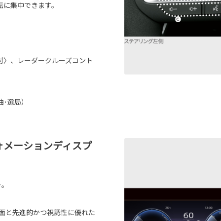
転に集中できます。
付〉、レーダークルーズコント
曲･選局）
ォメーションディスプ
）
ー。
面と先進的かつ視認性に優れた