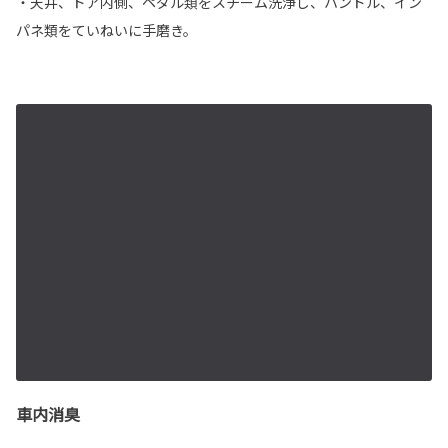
・天井、ドア内側、ペダル類をスチーム洗浄し、ハンドル、イン
パネ類をていねいに手磨き。
車内消臭