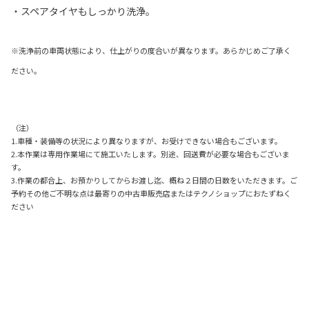
・スペアタイヤもしっかり洗浄。
※洗浄前の車両状態により、仕上がりの度合いが異なります。あらかじめご了承く
ださい。
（注）
1.車種・装備等の状況により異なりますが、お受けできない場合もございます。
2.本作業は専用作業場にて施工いたします。別途、回送費が必要な場合もございま
す。
3.作業の都合上、お預かりしてからお渡し迄、概ね２日間の日数をいただきます。ご
予約その他ご不明な点は最寄りの
中古車販売店またはテクノショップにおたずねく
ださい