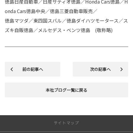
徳島日産自動車／日産サティオ徳島／Honda Cars徳島／H
onda Cars徳島中央／徳島三菱自動車販売／
徳島マツダ／東四国スバル／徳島ダイハツモータース／ス
ズキ自販徳島／メルセデス・ベンツ徳島 (敬称略)
前の記事へ
次の記事へ
本社ブログ一覧に戻る
サイトマップ