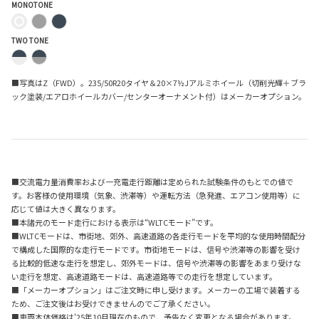
MONOTONE
TWO TONE
■写真はZ（FWD）。235/50R20タイヤ＆20×7½Jアルミホイール（切削光輝＋ブラ
ック塗装/エアロホイールカバー/センターオーナメント付）はメーカーオプション。
■交流電力量消費率および一充電走行距離は定められた試験条件のもとでの値で
す。お客様の使用環境（気象、渋滞等）や運転方法（急発進、エアコン使用等）に
応じて値は大きく異なります。
■本諸元のモード走行における表示は“WLTCモード”です。
■WLTCモードは、市街地、郊外、高速道路の各走行モードを平均的な使用時間配分
で構成した国際的な走行モードです。市街地モードは、信号や渋滞等の影響を受け
る比較的低速な走行を想定し、郊外モードは、信号や渋滞等の影響をあまり受けな
い走行を想定、高速道路モードは、高速道路等での走行を想定しています。
■「メーカーオプション」はご注文時に申し受けます。メーカーの工場で装着する
ため、ご注文後はお受けできませんのでご了承ください。
■車両本体価格は'25年10月現在のもので、予告なく変更となる場合があります。