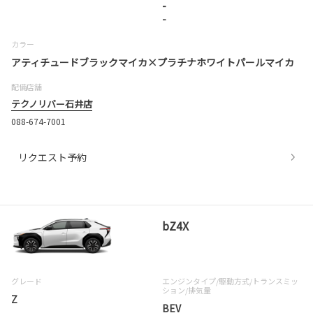
-
-
カラー
アティチュードブラックマイカ×プラチナホワイトパールマイカ
配備店舗
テクノリバー石井店
088-674-7001
リクエスト予約
bZ4X
グレード
エンジンタイプ
/駆動方式/
トランスミッ
ション
/排気量
Z
BEV