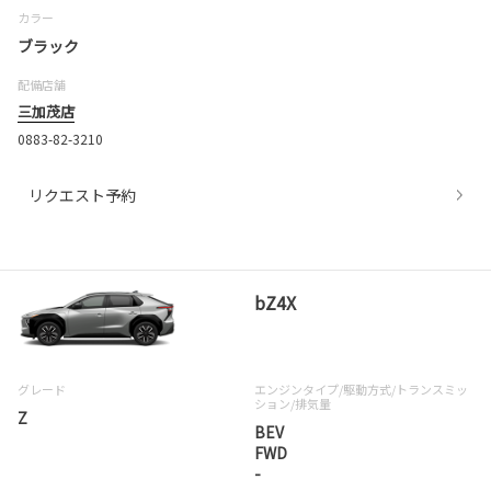
カラー
ブラック
配備店舗
三加茂店
0883-82-3210
リクエスト予約
bZ4X
グレード
エンジンタイプ
/駆動方式/
トランスミッ
ション
/排気量
Z
BEV
FWD
-