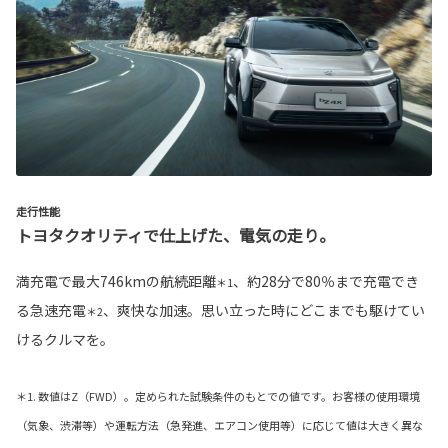
走行性能
トヨタクオリティで仕上げた、電気の走り。
満充電で最大746kmの航続距離
、約28分で80％まで充電でき
＊1
る急速充電
、爽快な加速。思い立った時にどこまでも駆けてい
＊2
けるクルマを。
＊1. 数値はZ（FWD）。定められた試験条件のもとでの値です。お客様の使用環境
（気象、渋滞等）や運転方法（急発進、エアコン使用等）に応じて値は大きく異な