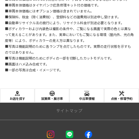
■車両本体価格はタイヤパンク応急修理キット付の価格です。
■車両本体価格にはオプション価格は含まれていません。
■保険料、税金（除く消費税）、登録料などの諸費用は別途申し受けます。
■自動車リサイクル法の施行により、リサイクル料金が別途必要となります。
■ボディカラーおよび内装色は撮影の条件や、ご覧になる画面で実際の色とは異な
って見えることがあります。また、実車においてもご覧になる環境（屋内外、光の角
度等）により、ボディカラーの見え方は異なります。
■写真は機能説明のために各ランプを点灯したものです。実際の走行状態を示すも
のではありません。
■写真は機能説明のためにボディの一部を切断したカットモデルです。
■画面はハメ込み合成です。
■一部の写真は合成・イメージです。
お店を探す
試乗車・展示車
中古車情報
点検・修理予約
サイトマップ
－ 新車を探す －