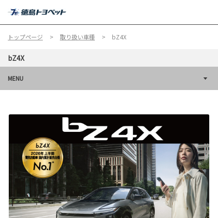
MENU
トップページ
取り扱い車種
bZ4X
bZ4X
MENU