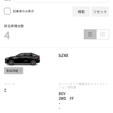
試乗車のみ表示
検索
リセット
該当車種台数
4
bZ4X
車両詳細
グレード
エンジンタイプ
/駆動方式/
トランスミッ
ション
/排気量
Z
BEV
2WD FF
-
-