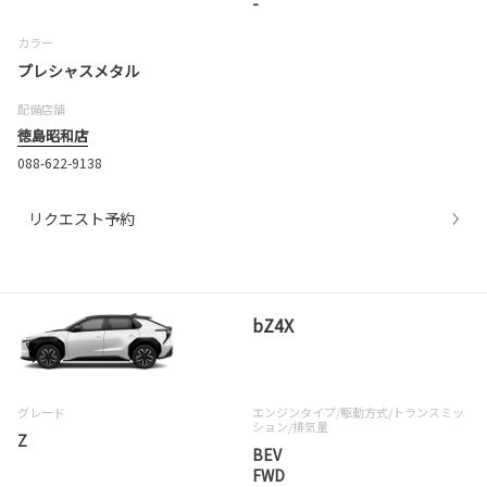
-
カラー
プレシャスメタル
配備店舗
徳島昭和店
088-622-9138
リクエスト予約
bZ4X
グレード
エンジンタイプ
/駆動方式/
トランスミッ
ション
/排気量
Z
BEV
FWD