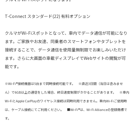
T-Connect スタンダード(22) 有料オプション
クルマがWi-Fiスポットとなって、車内でデータ通信が可能になり
ます。ご家族やお友達、同乗者のスマートフォンやタブレットを
接続することで、データ通信を使用量無制限でお楽しみいただけ
ます。さらに大画面の車載ディスプレイでWebサイトの閲覧が可
能です。
※Wi-Fi®接続機器は5台まで同時接続可能です。 ※直近3日間（当日は含みませ
ん）で6GB以上の通信をした場合、終日速度制限がかかることがあります。 ※車内
Wi-FiとApple CarPlayのワイヤレス接続は同時利用できません。車内Wi-Fiご使用時
は、ケーブル接続にてご利用ください。 ■Wi-Fi®は、Wi-Fi Allianceの登録商標で
す。