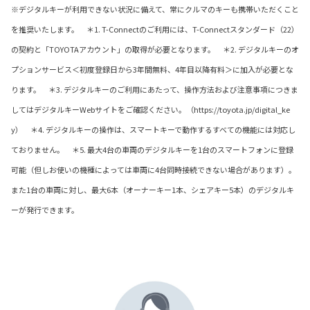
※デジタルキーが利用できない状況に備えて、常にクルマのキーも携帯いただくこと
を推奨いたします。 ＊1. T-Connectのご利用には、T-Connectスタンダード（22）
の契約と「TOYOTAアカウント」の取得が必要となります。 ＊2. デジタルキーのオ
プションサービス＜初度登録日から3年間無料、4年目以降有料＞に加入が必要とな
ります。 ＊3. デジタルキーのご利用にあたって、操作方法および注意事項につきま
してはデジタルキーWebサイトをご確認ください。（https://toyota.jp/digital_ke
y） ＊4. デジタルキーの操作は、スマートキーで動作するすべての機能には対応し
ておりません。 ＊5. 最大4台の車両のデジタルキーを1台のスマートフォンに登録
可能（但しお使いの機種によっては車両に4台同時接続できない場合があります）。
また1台の車両に対し、最大6本（オーナーキー1本、シェアキー5本）のデジタルキ
ーが発行できます。