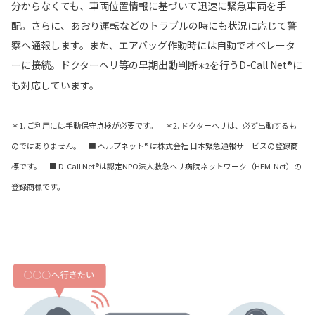
分からなくても、車両位置情報に基づいて迅速に緊急車両を手
配。さらに、あおり運転などのトラブルの時にも状況に応じて警
察へ通報します。また、エアバッグ作動時には自動でオペレータ
ーに接続。ドクターヘリ等の早期出動判断
を行うD-Call Net®に
＊2
も対応しています。
＊1. ご利用には手動保守点検が必要です。 ＊2. ドクターヘリは、必ず出動するも
のではありません。 ■ ヘルプネット® は株式会社 日本緊急通報サービスの登録商
標です。 ■ D-Call Net®は認定NPO法人救急ヘリ病院ネットワーク（HEM-Net）の
登録商標です。