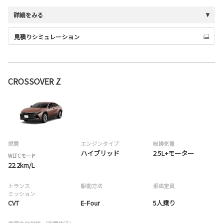
詳細をみる
見積りシミュレーション
CROSSOVER Z
燃費
エンジンタイプ
総排気量
ハイブリッド
2.5L+モーター
WLTCモード
22.2km/L
トランス
駆動方法
乗車定員
ミッション
CVT
E-Four
5人乗り