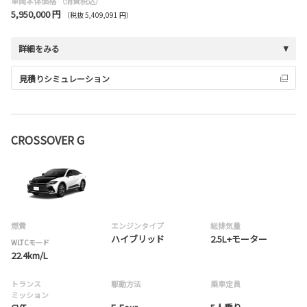
車両本体価格
（消費税込）
5,950,000 円
（税抜 5,409,091 円）
詳細をみる
見積りシミュレーション
CROSSOVER G
燃費
エンジンタイプ
総排気量
ハイブリッド
2.5L+モーター
WLTCモード
22.4km/L
トランス
駆動方法
乗車定員
ミッション