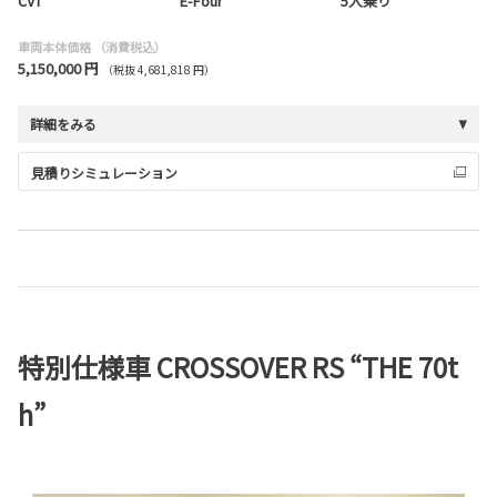
CVT
E-Four
5人乗り
車両本体価格
（消費税込）
5,150,000 円
（税抜 4,681,818 円）
詳細をみる
見積りシミュレーション
特別仕様車 CROSSOVER RS “THE 70t
h”