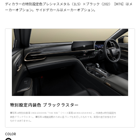
ディカラーの特別設定色プレシャスメタル〈1L5〉×ブラック〈202〉［M76］はメ
ーカーオプション。サイドデカールはメーカーオプション。
特別設定内装色 ブラックラスター
■写真は特別仕様車 CROSSOVER RS “THE 70th”（ベース車両はCROSSOVER RS）。内装色は特別設定内
装色ブラックラスター。 ■写真は機能説明のために各ランプを点灯したものです。実際の走行状態を示す
ものではありません。
COLOR