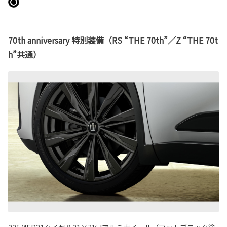
70th anniversary 特別装備（RS “THE 70th”／Z “THE 70t
h”共通）