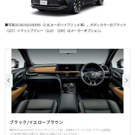
■写真はCROSSOVER RS（2.4Lターボハイブリッド車）。ボディカラーのブラック
〈227〉×マッシブグレー〈1L6〉［2XY］はメーカーオプション。
ブラック/イエローブラウン
■写真はCROSSOVER RS（2.4Lターボハイブリッド車）。内装色のブラック/イエローブラウンは設定色
（ご注文時に指定が必要です。指定がない場合はブラックになります）。