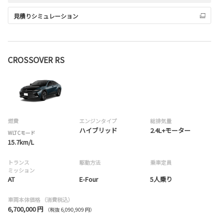
見積りシミュレーション
CROSSOVER RS
燃費
エンジンタイプ
総排気量
ハイブリッド
2.4L+モーター
WLTCモード
15.7km/L
トランス
駆動方法
乗車定員
ミッション
AT
E-Four
5人乗り
車両本体価格
（消費税込）
6,700,000 円
（税抜 6,090,909 円）