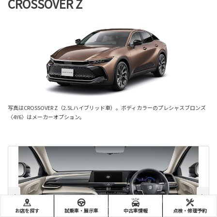
CROSSOVER Z
写真はCROSSOVER Z（2.5Lハイブリッド車）。ボディカラーのプレシャスブロンズ
〈4Y6〉はメーカーオプション。
お店を探す
試乗車・展示車
中古車情報
点検・修理予約