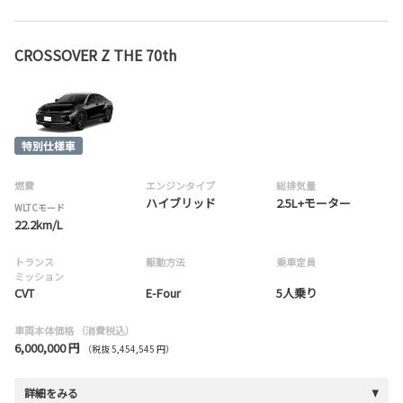
CROSSOVER Z THE 70th
燃費
エンジンタイプ
総排気量
ハイブリッド
2.5L+モーター
WLTCモード
22.2km/L
トランス
駆動方法
乗車定員
ミッション
CVT
E-Four
5人乗り
車両本体価格
（消費税込）
6,000,000 円
（税抜 5,454,545 円）
詳細をみる