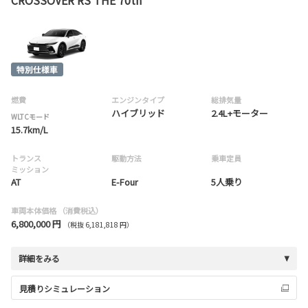
CROSSOVER RS THE 70th
燃費
エンジンタイプ
総排気量
ハイブリッド
2.4L+モーター
WLTCモード
15.7km/L
トランス
駆動方法
乗車定員
ミッション
AT
E-Four
5人乗り
車両本体価格
（消費税込）
6,800,000 円
（税抜 6,181,818 円）
詳細をみる
見積りシミュレーション