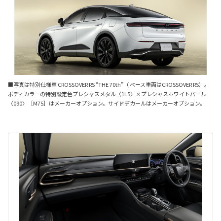
■写真は特別仕様車 CROSSOVER RS “THE 70th”（ ベース車両はCROSSOVER RS）。
ボディカラーの特別設定色プレシャスメタル〈1L5〉×プレシャスホワイトパール
〈090〉［M75］はメーカーオプション。サイドデカールはメーカーオプション。