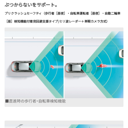
ぶつからないをサポート。
プリクラッシュセーフティ（歩行者［昼夜］・自転車運転者［昼夜］・自動二輪車
［昼］検知機能付衝突回避支援タイプ/ミリ波レーダー＋単眼カメラ方式）