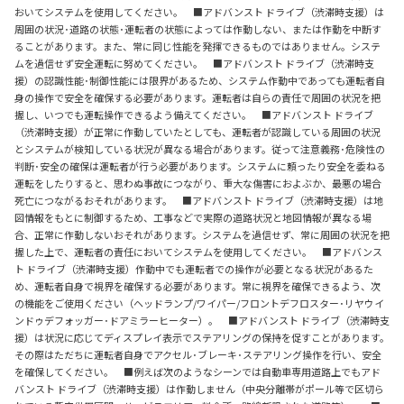
おいてシステムを使用してください。 ■アドバンスト ドライブ（渋滞時支援）は
周囲の状況･道路の状態･運転者の状態によっては作動しない、または作動を中断す
ることがあります。また、常に同じ性能を発揮できるものではありません。システ
ムを過信せず安全運転に努めてください。 ■アドバンスト ドライブ（渋滞時支
援）の認識性能･制御性能には限界があるため、システム作動中であっても運転者自
身の操作で安全を確保する必要があります。運転者は自らの責任で周囲の状況を把
握し、いつでも運転操作できるよう備えてください。 ■アドバンスト ドライブ
（渋滞時支援）が正常に作動していたとしても、運転者が認識している周囲の状況
とシステムが検知している状況が異なる場合があります。従って注意義務･危険性の
判断･安全の確保は運転者が行う必要があります。システムに頼ったり安全を委ねる
運転をしたりすると、思わぬ事故につながり、重大な傷害におよぶか、最悪の場合
死亡につながるおそれがあります。 ■アドバンスト ドライブ（渋滞時支援）は地
図情報をもとに制御するため、工事などで実際の道路状況と地図情報が異なる場
合、正常に作動しないおそれがあります。システムを過信せず、常に周囲の状況を把
握した上で、運転者の責任においてシステムを使用してください。 ■アドバンス
ト ドライブ（渋滞時支援）作動中でも運転者での操作が必要となる状況があるた
め、運転者自身で視界を確保する必要があります。常に視界を確保できるよう、次
の機能をご使用ください（ヘッドランプ/ワイパー/フロントデフロスター･リヤウイ
ンドゥデフォッガー･ドアミラーヒーター）。 ■アドバンスト ドライブ（渋滞時支
援）は状況に応じてディスプレイ表示でステアリングの保持を促すことがあります。
その際はただちに運転者自身でアクセル･ブレーキ･ステアリング操作を行い、安全
を確保してください。 ■例えば次のようなシーンでは自動車専用道路上でもアド
バンスト ドライブ（渋滞時支援）は作動しません（中央分離帯がポール等で区切ら