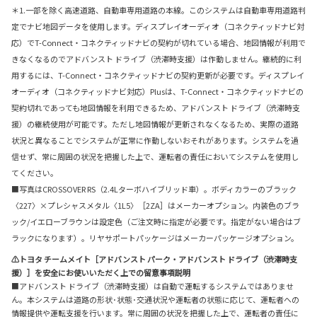
＊1.一部を除く高速道路、自動車専用道路の本線。このシステムは自動車専用道路判
定でナビ地図データを使用します。ディスプレイオーディオ（コネクティッドナビ対
応）でT-Connect・コネクティッドナビの契約が切れている場合、地図情報が利用で
きなくなるのでアドバンスト ドライブ（渋滞時支援）は作動しません。継続的に利
用するには、T-Connect・コネクティッドナビの契約更新が必要です。ディスプレイ
オーディオ（コネクティッドナビ対応）Plusは、T-Connect・コネクティッドナビの
契約切れであっても地図情報を利用できるため、アドバンスト ドライブ（渋滞時支
援）の継続使用が可能です。ただし地図情報が更新されなくなるため、実際の道路
状況と異なることでシステムが正常に作動しないおそれがあります。システムを過
信せず、常に周囲の状況を把握した上で、運転者の責任においてシステムを使用し
てください。
■写真はCROSSOVER RS（2.4Lターボハイブリッド車）。ボディカラーのブラック
〈227〉×プレシャスメタル〈1L5〉［2ZA］はメーカーオプション。内装色のブラ
ック/イエローブラウンは設定色（ご注文時に指定が必要です。指定がない場合はブ
ラックになります）。リヤサポートパッケージはメーカーパッケージオプション。
⚠トヨタ チームメイト［アドバンスト パーク・アドバンスト ドライブ（渋滞時支
援）］を安全にお使いいただく上での留意事項説明
■アドバンスト ドライブ（渋滞時支援）は自動で運転するシステムではありませ
ん。本システムは道路の形状･状態･交通状況や運転者の状態に応じて、運転者への
情報提供や運転支援を行います。常に周囲の状況を把握した上で、運転者の責任に