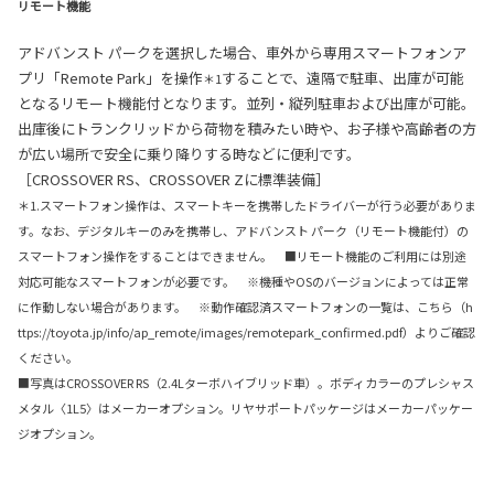
リモート機能
アドバンスト パークを選択した場合、車外から専用スマートフォンア
プリ「Remote Park」を操作
することで、遠隔で駐車、出庫が可能
＊1
となるリモート機能付となります。並列・縦列駐車および出庫が可能。
出庫後にトランクリッドから荷物を積みたい時や、お子様や高齢者の方
が広い場所で安全に乗り降りする時などに便利です。
［CROSSOVER RS、CROSSOVER Zに標準装備］
＊1.スマートフォン操作は、スマートキーを携帯したドライバーが行う必要がありま
す。なお、デジタルキーのみを携帯し、アドバンスト パーク（リモート機能付）の
スマートフォン操作をすることはできません。 ■リモート機能のご利用には別途
対応可能なスマートフォンが必要です。 ※機種やOSのバージョンによっては正常
に作動しない場合があります。 ※動作確認済スマートフォンの一覧は、こちら（h
ttps://toyota.jp/info/ap_remote/images/remotepark_confirmed.pdf）よりご確認
ください。
■写真はCROSSOVER RS（2.4Lターボハイブリッド車）。ボディカラーのプレシャス
メタル〈1L5〉はメーカーオプション。リヤサポートパッケージはメーカーパッケー
ジオプション。