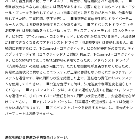
れている暫定供用区間、サービスエリア、料金所、路線新設された道路等）。 ■
例えば次のようなものの検出には限界があります。必要に応じて自らハンドル・アク
セル・ブレーキを操作してください（自車の前方に割り込みがあった時、他車が接
近してきた時、工事区間、落下物等）。 ■衝突等の事故発生時にドライバーモニ
ターカメラによる映像を記録することがあります。 ■アドバンスト ドライブ（渋
滞時支援）は地図情報をもとに作動します。ディスプレイオーディオ（コネクティッ
ドナビ対応）でT-Connect・コネクティッドナビの契約が切れている場合、地図情報
が利用できなくなるのでアドバンスト ドライブ（渋滞時支援）は作動しません。継
続的に利用するには、T-Connect・コネクティッドナビの契約更新が必要です。ディ
スプレイオーディオ（コネクティッドナビ対応）Plusは、T-Connect・コネクティッ
ドナビの契約切れであっても地図情報を利用できるため、アドバンスト ドライブ
（渋滞時支援）の継続使用が可能です。ただし地図情報が更新されなくなるため、
実際の道路状況と異なることでシステムが正常に作動しないおそれがあります。シ
ステムを過信せず、常に周囲の状況を把握した上で、運転者の責任においてシステ
ムを使用してください。 ■公道を走行する時は、法定速度や制限速度を遵守して
ください。 ■アドバンスト パークは、あくまで運転を支援する機能です。システ
ムを過信せず、必ずドライバーが責任を持って周囲の状況を把握し、安全運転を心が
けてください。 ■アドバンスト パークは、駐車環境や周辺状況によっては使用で
きない場合があります。 ■アドバンスト パークを使用するためには、字光式ナン
バープレートは装着できません。
進化を続ける先進の予防安全パッケージ。