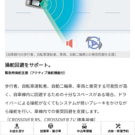
操舵回避をサポート。
緊急時操舵支援（アクティブ操舵機能付）
歩行者、自転車運転者、自動二輪車、車両と衝突する可能性が高
く、自車線内に回避するための十分なスペースがある場合、ドラ
イバーによる操舵がなくてもシステムが弱いブレーキをかけなが
ら操舵を行い、車線内での衝突回避を支援します。
［CROSSOVER RS、CROSSOVER Zに標準装備］
■回避するための十分なスペースがない、また、回避先に物があるとシステムが判断
お店を探す
試乗車・展示車
中古車情報
点検・修理予約