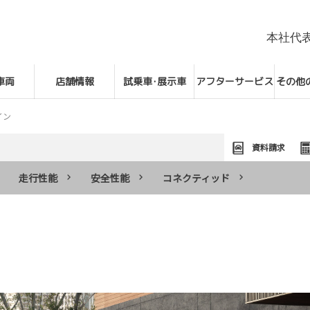
本社代
車両
店舗情報
試乗車･展示車
アフターサービス
その他
イン
資料請求
走行性能
安全性能
コネクティッド