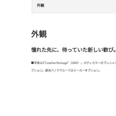
外観
外観
憧れた先に、待っていた新しい歓び
■写真はZ“Leather Package”（2WD）。ボディカラーのプ
プション。調光パノラマルーフはメーカーオプション。