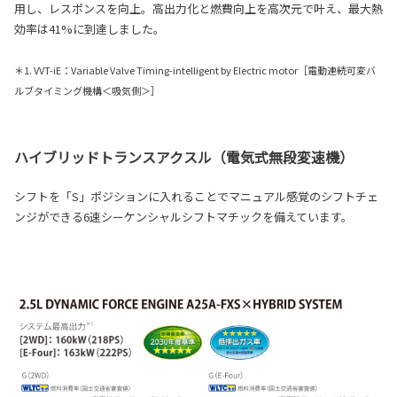
用し、レスポンスを向上。高出力化と燃費向上を高次元で叶え、最大熱
効率は41%に到達しました。
＊1. VVT-iE：Variable Valve Timing-intelligent by Electric motor［電動連続可変バ
ルブタイミング機構＜吸気側＞］
ハイブリッドトランスアクスル（電気式無段変速機）
シフトを「S」ポジションに入れることでマニュアル感覚のシフトチェ
ンジができる6速シーケンシャルシフトマチックを備えています。