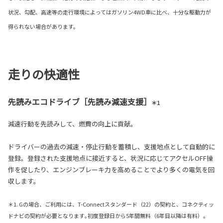
状況、勾配、高速等の走行環境によってはガソリン4WD車に比べ、十分な駆動力が
得られない場合があります。
走りの快適性
先読みエコドライブ［先読み減速支援］
＊1
減速行動を先読みして、燃費の向上に貢献。
ドライバーの過去の減速・停止行動を蓄積し、支援地点として自動的に
登録。登録された支援地点に接近すると、状況に応じてアクセルOFF操
作を促したり、エンジンブレーキ力を高めることでより多くの電気を回
収します。
＊1. Gの場合、ご利用には、T-Connectスタンダード（22）の契約と、コネクティッ
ドナビの契約が必要となります｡初度登録日から5年間無料（6年目以降は有料）。