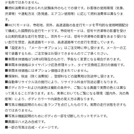
ド名称ではありません。
■燃料消費率は定められた試験条件のもとでの値です。お客様の使用環境（気象、
渋滞等）や運転方法（急発進、エアコン使用等）に応じて燃料消費率は異なりま
す。
■WLTCモードは、市街地、郊外、高速道路の各走行モードを平均的な使用時間配分
で構成した国際的な走行モードです。市街地モードは、信号や渋滞等の影響を受け
る比較的低速な走行を想定し、郊外モードは、信号や渋滞等の影響をあまり受けな
い走行を想定、高速道路モードは、高速道路等での走行を想定しています。
■「設定あり」「メーカーオプション」はご注文時に申し受けます。メーカーの工
場で装着するため、ご注文後はお受けできませんのでご了承ください。
■車両本体価格は'26年8月現在のもので、予告なく変更となる場合があります。
■車両本体価格はタイヤパンク応急修理キット、タイヤ交換用工具付の価格です。
■車両本体価格にはオプション価格は含まれていません。
■保険料、税金（除く消費税）、登録料などの諸費用は別途申し受けます。
■自動車リサイクル法の施行により、リサイクル料金が別途必要となります。
■ボディカラーおよび内装色は撮影の条件や、ご覧になる画面で実際の色とは異な
って見えることがあります。また、実車においてもご覧になる環境（屋内外、光の角
度等）により、ボディカラーや内装色の見え方は異なります。
■写真は機能説明のために各ランプを点灯したものです。実際の走行状態を示すも
のではありません。
■写真は機能説明のためにボディの一部を切断したカットモデルです。
■画面はハメ込み合成です。
■一部の写真は合成・イメージです。