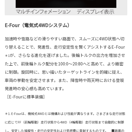
E-Four（電気式4WDシステム）
加速時や雪路などの滑りやすい路面で、スムーズに4WD状態へ切
り替えることで、発進性、走行安定性を賢くアシストするE-Four
が、さらなる進化を遂げました。後輪トルクの出力を増加させ
＊1
た上で、前後輪トルク配分を100:0～20:80へと高めて、より緻密
に制御。旋回時に、思い描いたターゲットラインを的確に捉え、
車両の挙動を安定させます。また、降雪時や雨天時における登坂
発進時の安心感も高めています。
［E-Fourに標準装備］
＊1. E-Fourは、機械式4WDとは機構および性能が異なります。さまざまな走行状態
に応じてFF（前輪駆動）走行状態から4WD（4輪駆動）走行状態まで自動的に制御
し、安定した操縦性・走行の安定性および低燃費に貢献するものです。 ■路面の