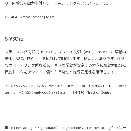
り、内輪に制動力を付与し、コーナリングをアシストします。
＊1. ACA：Active Cornering Assist
S-VSC
＊1
ステアリング制御（EPS
）、ブレーキ制御（VSC、ABS
）、駆動力
＊2
＊3
制御（VSC、TRC
）を協調して制御します。例えば、滑りやすい路面
＊4
でのコーナリング時などに、車両の挙動が安定する方向に駆動力配分と
操舵トルクをアシスト。優れた操縦性と走行安定性を確保します。
＊1. S-VSC：Steering-assisted Vehicle Stability Control ＊2. EPS：Electric Power S
teering ＊3. ABS：Anti-lock Brake System ＊4. TRC：Traction Control
■“Leather Package・Night Shade”、“Night Shade”、“Leather Package”はグレー