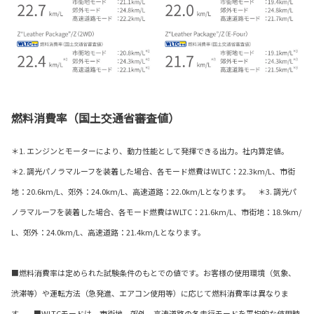
燃料消費率（国土交通省審査値）
＊1. エンジンとモーターにより、動力性能として発揮できる出力。社内算定値。
＊2. 調光パノラマルーフを装着した場合、各モード燃費はWLTC：22.3km/L、市街
地：20.6km/L、郊外：24.0km/L、高速道路：22.0km/Lとなります。 ＊3. 調光パ
ノラマルーフを装着した場合、各モード燃費はWLTC：21.6km/L、市街地：18.9km/
L、郊外：24.0km/L、高速道路：21.4km/Lとなります。
■燃料消費率は定められた試験条件のもとでの値です。お客様の使用環境（気象、
渋滞等）や運転方法（急発進、エアコン使用等）に応じて燃料消費率は異なりま
す。 ■WLTCモードは、市街地、郊外、高速道路の各走行モードを平均的な使用時