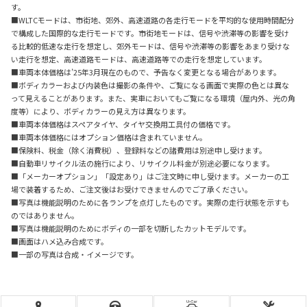
す。
■WLTCモードは、市街地、郊外、高速道路の各走行モードを平均的な使用時間配分
で構成した国際的な走行モードです。市街地モードは、信号や渋滞等の影響を受け
る比較的低速な走行を想定し、郊外モードは、信号や渋滞等の影響をあまり受けな
い走行を想定、高速道路モードは、高速道路等での走行を想定しています。
■車両本体価格は’25年3月現在のもので、予告なく変更となる場合があります。
■ボディカラーおよび内装色は撮影の条件や、ご覧になる画面で実際の色とは異な
って見えることがあります。また、実車においてもご覧になる環境（屋内外、光の角
度等）により、ボディカラーの見え方は異なります。
■車両本体価格はスペアタイヤ、タイヤ交換用工具付の価格です。
■車両本体価格にはオプション価格は含まれていません。
■保険料、税金（除く消費税）、登録料などの諸費用は別途申し受けます。
■自動車リサイクル法の施行により、リサイクル料金が別途必要になります。
■「メーカーオプション」「設定あり」はご注文時に申し受けます。メーカーの工
場で装着するため、ご注文後はお受けできませんのでご了承ください。
■写真は機能説明のために各ランプを点灯したものです。実際の走行状態を示すも
のではありません。
■写真は機能説明のためにボディの一部を切断したカットモデルです。
■画面はハメ込み合成です。
■一部の写真は合成・イメージです。