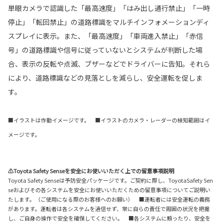
単眼カメラで認識した「最高速度」「はみ出し通行禁止」「一時
停止」「転回禁止」の道路標識をマルチインフォメーションディ
スプレイに表示。また、「最高速度」「車両進入禁止」「赤信
号」の道路標識や信号に従っていないとシステムが判断した場
合、表示の反転や点滅、ブザーなどでドライバーに告知。それら
により、道路標識などの見落としを減らし、安全運転を促しま
す。
■イラストは作動イメージです。 ■イラストのカメラ・レーダーの検知範囲はイ
メージです。
⚠Toyota Safety Senseを安全にお使いいただく上での留意事項説明
Toyota Safety Senseは予防安全パッケージです。ご契約に際し、ToyotaSafety Sen
seおよびその各システムを安全にお使いいただくための留意事項についてご説明い
たします。（ご使用になる際のお客様へのお願い） ■運転者には安全運転の義務
があります。運転者は各システムを過信せず、常に自らの責任で周囲の状況を把握
し、ご自身の操作で安全を確保してください。 ■各システムに頼ったり、安全を