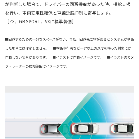
が判断した場合で、ドライバーの回避操舵があった時、操舵支援
を行い、車両安定性確保と車線逸脱抑制に寄与します。
［ZX、GR SPORT、VXに標準装備］
■回避するための十分なスペースがない、また、回避先に物があるとシステムが判断
した場合には作動しません。 ■横断歩行者など一定以上の速度を持った対象には
作動しない場合があります。 ■イラストは作動イメージです。 ■イラストのカメ
ラ・レーダーの検知範囲はイメージです。