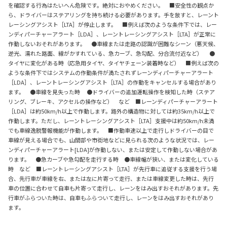
を確認する行為はたいへん危険です。絶対におやめください。 ■安全性の観点か
ら、ドライバーはステアリングを持ち続ける必要があります。手を放すと、レーント
レーシングアシスト［LTA］が停止します。 ■例えば次のような条件下では、レー
ンディパーチャーアラート［LDA］、レーントレーシングアシスト［LTA］が正常に
作動しないおそれがあります。 ●車線または走路の認識が困難なシーン（悪天候、
逆光、濡れた路面、線がかすれている、急カーブ、急勾配、分合流付近など） ●
タイヤに変化がある時（応急用タイヤ、タイヤチェーン装着時など） ■例えば次の
ような条件下ではシステムの作動条件が満たされずレーンディパーチャーアラート
［LDA］、レーントレーシングアシスト［LTA］の作動をキャンセルする場合があり
ます。 ●車線を見失った時 ●ドライバーの追加運転操作を検知した時（ステア
リング、ブレーキ、アクセルの操作など） など ■レーンディパーチャーアラート
［LDA］は約50km/h以上で作動します。路外の構造物に対しては約35km/h以上で
作動します。ただし、レーントレーシングアシスト［LTA］支援中は約50km/h未満
でも車線逸脱警報機能が作動します。 ■作動車速以上で走行しドライバーの目で
車線が見える場合でも、山間部や市街地などに見られる次のような状況では、レー
ンディパーチャーアラート[LDA]が作動しない、または安定して作動しない場合があ
ります。 ●急カーブや急勾配を走行する時 ●車線幅が狭い、または変化している
時 など ■レーントレーシングアシスト［LTA］が先行車に追従する支援を行う場
合、先行車が車線を右、または左に片寄って走行、または車線変更した時は、先行
車の位置に合わせて自車も片寄って走行し、レーンをはみ出すおそれがあります。先
行車がふらついた時は、自車もふらついて走行し、レーンをはみ出すおそれがあり
ます。