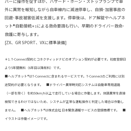
バーに操作を促すほか、ハザード・ホーン・ストップランプで車
外に異常を報知しながら自車線内に減速停車し、自損･加害事故の
回避･事故被害低減を支援します。停車後は、ドア解錠やヘルプネ
ット®自動接続
による救命要請も行い、早期のドライバー救命･
＊1
救護に寄与します。
[ZX、GR SPORT、VXに標準装備]
＊1. T-Connect契約とコネクティッドナビのオプション契約が必要です。初度登録日
より5年間無料（6年目以降有料）です。
■ヘルプネット®はT-Connectに含まれるサービスです。T-Connectのご利用には別
途契約が必要となります。 ■ドライバー異常時対応システムは自動車専用道路
（一部を除く）を約50km/h以上で走行している場合に作動します。体調異常を直接
検知できるわけではないため、システムが正常な運転操作と判定した場合は作動し
ません。 ■ヘルプネット®は株式会社 日本緊急通報サービスの登録商標です。 ■
イラストは作動イメージです。