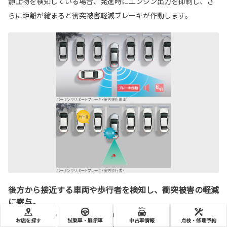
静止物を検知している場合、発進時にエンジン出力を抑制し、さ
らに距離が縮まると衝突被害軽減ブレーキが作動します。
後方から接近する車両や歩行者を検知し、衝突被害の軽減
に寄与。
パーキングサポートブレーキ（後方接近車両）
お店を探す
試乗車・展示車
中古車情報
点検・修理予約