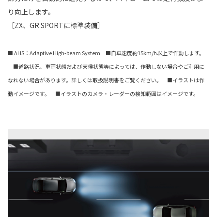
り向上します。
［ZX、GR SPORTに標準装備］
■ AHS：Adaptive High-beam System ■自車速度約15km/h以上で作動します。
■道路状況、車両状態および天候状態等によっては、作動しない場合やご利用に
なれない場合があります。詳しくは取扱説明書をご覧ください。 ■イラストは作
動イメージです。 ■イラストのカメラ・レーダーの検知範囲はイメージです。