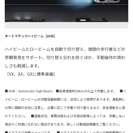
オートマチックハイビーム［AHB］
ハイビームとロービームを自動で切り替え、夜間の歩行者などの
早期発見をサポート。切り替え忘れを防ぐほか、手動操作の煩わ
しさも軽減します。
［VX、AX、GXに標準装備］
■ AHB：Automatic High Beam ■自車速度約30km/h以上で作動します。 ■ハ
イビーム・ロービームの切替自動制御には、状況により限界があります。運転時に
は常に周囲の状況に注意し、必要に応じて手動で切り替えるなど、安全運転を心掛
けてください。 ■道路状況、車両状態および天候状態等によっては、作動しない
場合やご利用になれない場合があります。詳しくは取扱説明書をご覧ください。
■イラストは作動イメージです。 ■イラストのカメラ・レーダーの検知範囲はイ