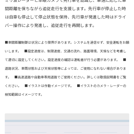
ミリ波レーダーと単眼カメラで先行車を認識し、車速に応じた車
間距離を保ちながら追従走行を支援します。先行車が停止した時
は自車も停止して停止状態を保持、先行車が発進した時はドライ
バー操作により発進し、追従走行を再開します。
■車間距離制御は状況により限界があります。システムを過信せず、安全運転をお願
いします。 ■設定速度は、制限速度、交通の流れ、路面環境、天候などを考慮し
て適切に設定してください。設定速度の確認は運転者が行う必要があります。 ■
道路状況、車両状態および天候状態等によっては、ご使用になれない場合がありま
す。 ■高速道路や自動車専用道路でご使用ください。詳しくは取扱説明書をご覧
ください。 ■イラストは作動イメージです。 ■イラストのカメラ・レーダーの
検知範囲はイメージです。