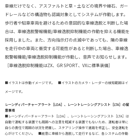
車線だけでなく、アスファルトと草・土などの境界や縁石、ガー
ドレールなどの構造物も認識対象としてシステムが作動します。
歩行者や駐車車両を避けるための意図的な車線逸脱と判断した場
合は、車線逸脱警報機能/車線逸脱抑制機能の作動を抑える機能を
採用しました。また、方向指示灯の点滅中であっても、隣の車線
を走行中の車両と衝突する可能性があると判断した場合、車線逸
脱警報機能/車線逸脱抑制機能が作動し、音声でお知らせします。
［車線逸脱抑制機能はZX、GR SPORT、VXに標準装備］
■イラストは作動イメージです。 ■イラストのカメラ・レーダーの検知範囲はイ
メージです。
レーンディパーチャーアラート［LDA］、レーントレーシングアシスト［LTA］の留
意事項
■レーンディパーチャーアラート［LDA］、レーントレーシングアシスト［LTA］は
自動で運転する装置でも周囲への注意を軽減する装置でもないため、運転者は常に
自らの責任で周囲の状況を把握し、ステアリング操作で進路を修正し、安全運転を
心がけてください。 ■故意に車線から逸脱して走行するなど、各システムの作動