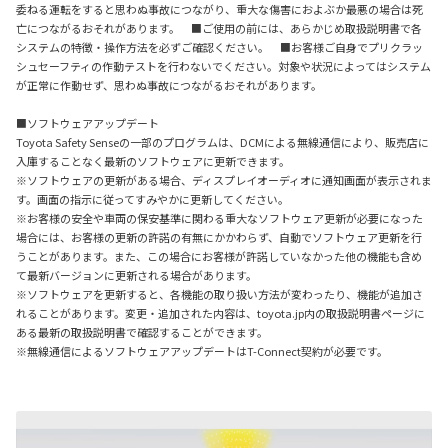
委ねる運転をすると思わぬ事故につながり、重大な傷害におよぶか最悪の場合は死
亡につながるおそれがあります。 ■ご使用の前には、あらかじめ取扱説明書で各
システムの特徴・操作方法を必ずご確認ください。 ■お客様ご自身でプリクラッ
シュセーフティの作動テストを行わないでください。対象や状況によってはシステム
が正常に作動せず、思わぬ事故につながるおそれがあります。
■ソフトウェアアップデート
Toyota Safety Senseの一部のプログラムは、DCMによる無線通信により、販売店に
入庫することなく最新のソフトウェアに更新できます。
※ソフトウェアの更新がある場合、ディスプレイオーディオに通知画面が表示されま
す。画面の指示に従ってすみやかに更新してください。
※お客様の安全や車両の保安基準に関わる重大なソフトウェア更新が必要になった
場合には、お客様の更新の許諾の有無にかかわらず、自動でソフトウェア更新を行
うことがあります。また、この場合にお客様が許諾していなかった他の機能も含め
て最新バージョンに更新される場合があります。
※ソフトウェアを更新すると、各機能の取り扱い方法が変わったり、機能が追加さ
れることがあります。変更・追加された内容は、toyota.jp内の取扱説明書ページに
ある最新の取扱説明書で確認することができます。
※無線通信によるソフトウェアアップデートはT-Connect契約が必要です。