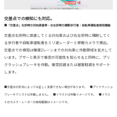
交差点での検知にも対応。
■「交差点」右折時の対向直進車・右左折時の横断歩行者・自転車運転者検知機能
交差点右折時に直進してくる対向車および右左折時に横断してく
る歩行者や自転車運転者をミリ波レーダーと単眼カメラで検出。
交差点での検知は隣接2レーンまでの対向車に作動領域を拡大して
います。ブザーと表示で衝突の可能性を知らせると同時に、プリ
クラッシュブレーキを作動。衝突回避または被害軽減をサポート
します。
■交差点の形状によっては正しく支援できない場合があります。 ■プリクラッシュ
ブレーキアシストは作動しません。 ■イラストは作動イメージです。 ■イラス
トのカメラ・レーダーの検知範囲はイメージです。