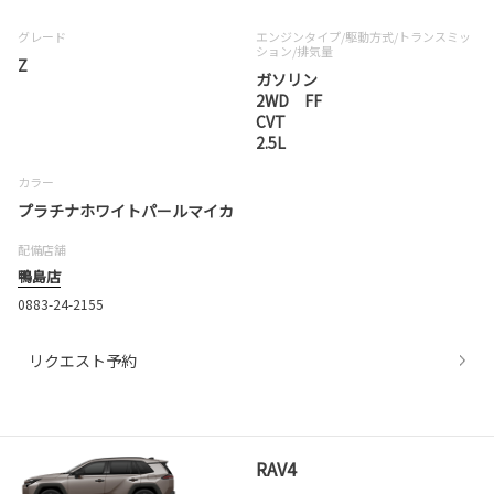
グレード
エンジンタイプ
/駆動方式/
トランスミッ
ション
/排気量
Z
ガソリン
2WD FF
CVT
2.5L
カラー
プラチナホワイトパールマイカ
配備店舗
鴨島店
0883-24-2155
リクエスト予約
RAV4