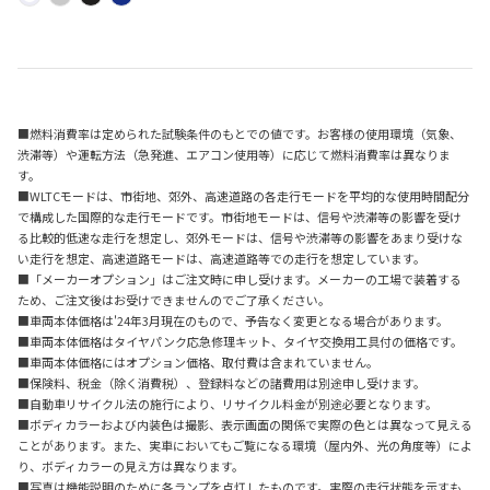
■燃料消費率は定められた試験条件のもとでの値です。お客様の使用環境（気象、
渋滞等）や運転方法（急発進、エアコン使用等）に応じて燃料消費率は異なりま
す。
■WLTCモードは、市街地、郊外、高速道路の各走行モードを平均的な使用時間配分
で構成した国際的な走行モードです。市街地モードは、信号や渋滞等の影響を受け
る比較的低速な走行を想定し、郊外モードは、信号や渋滞等の影響をあまり受けな
い走行を想定、高速道路モードは、高速道路等での走行を想定しています。
■「メーカーオプション」はご注文時に申し受けます。メーカーの工場で装着する
ため、ご注文後はお受けできませんのでご了承ください。
■車両本体価格は'24年3月現在のもので、予告なく変更となる場合があります。
■車両本体価格はタイヤパンク応急修理キット、タイヤ交換用工具付の価格です。
■車両本体価格にはオプション価格、取付費は含まれていません。
■保険料、税金（除く消費税）、登録料などの諸費用は別途申し受けます。
■自動車リサイクル法の施行により、リサイクル料金が別途必要となります。
■ボディカラーおよび内装色は撮影、表示画面の関係で実際の色とは異なって見える
ことがあります。また、実車においてもご覧になる環境（屋内外、光の角度等）によ
り、ボディカラーの見え方は異なります。
■写真は機能説明のために各ランプを点灯したものです。実際の走行状態を示すも