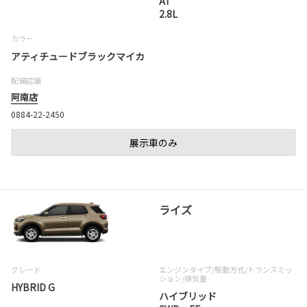
AT
2.8L
カラー
アティチュードブラックマイカ
配備店舗
阿南店
0884-22-2450
展示車のみ
ライズ
グレード
エンジンタイプ
/駆動方式/
トランスミッ
ション
/排気量
HYBRID G
ハイブリッド