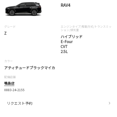
RAV4
グレード
エンジンタイプ
/駆動方式/
トランスミッ
ション
/排気量
Z
ハイブリッド
E-Four
CVT
2.5L
カラー
アティチュードブラックマイカ
配備店舗
鴨島店
0883-24-2155
リクエスト予約