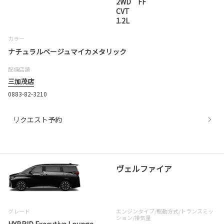
2WD FF
CVT
1.2L
カラー
ナチュラルベージュマイカメタリック
配備店舗
三加茂店
0883-82-3210
リクエスト予約
ヴェルファイア
グレード
エンジンタイプ
/駆動方式/
トランスミッ
ション
/排気量