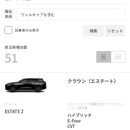
福祉
車両
試乗車のみ表示
検索
リセット
該当車種台数
51
クラウン（エステート）
グレード
エンジンタイプ
/駆動方式/
トランスミッ
ション
/排気量
ESTATE Z
ハイブリッド
E-Four
CVT