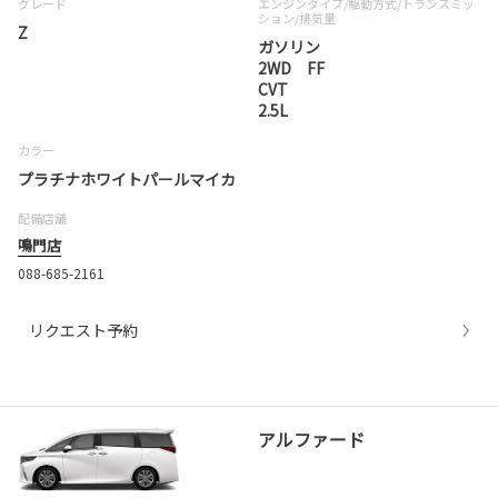
グレード
エンジンタイプ
/駆動方式/
トランスミッ
ション
/排気量
Z
ガソリン
2WD FF
CVT
2.5L
カラー
プラチナホワイトパールマイカ
配備店舗
鳴門店
088-685-2161
リクエスト予約
アルファード