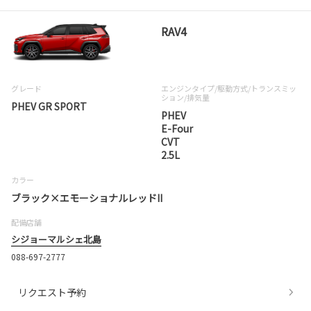
RAV4
グレード
エンジンタイプ
/駆動方式/
トランスミッ
ション
/排気量
PHEV GR SPORT
PHEV
E-Four
CVT
2.5L
カラー
ブラック×エモーショナルレッドII
配備店舗
シジョーマルシェ北島
088-697-2777
リクエスト予約