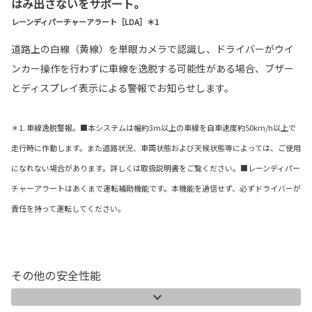
はみ出さないをサポート。
レーンディパーチャーアラート［LDA］＊1
道路上の白線（黄線）を単眼カメラで認識し、ドライバーがウイ
ンカー操作を行わずに車線を逸脱する可能性がある場合、ブザー
とディスプレイ表示による警報でお知らせします。
＊1. 車線逸脱警報。■本システムは幅約3m以上の車線を自車速度約50km/h以上で
走行時に作動します。また道路状況、車両状態および天候状態等によっては、ご使用
になれない場合があります。詳しくは取扱説明書をご覧ください。■レーンディパー
チャーアラートはあくまで運転補助機能です。本機能を過信せず、必ずドライバーが
責任を持って運転してください。
その他の安全性能