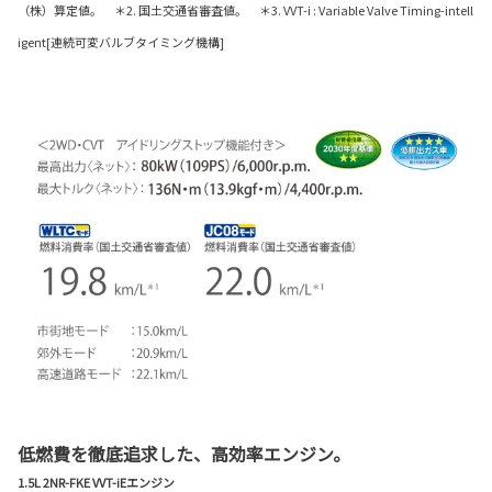
（株）算定値。 ＊2. 国土交通省審査値。 ＊3. VVT-i : Variable Valve Timing-intell
igent[連続可変バルブタイミング機構]
低燃費を徹底追求した、高効率エンジン。
1.5L 2NR-FKE VVT-iEエンジン