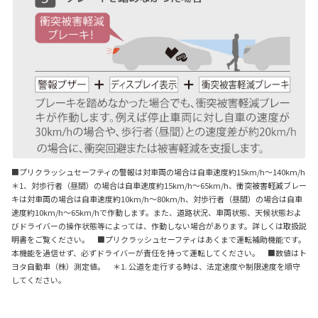
■プリクラッシュセーフティの警報は対車両の場合は自車速度約15km/h～140km/h
＊1
、対歩行者（昼間）の場合は自車速度約15km/h～65km/h、衝突被害軽減ブレー
キは対車両の場合は自車速度約10km/h～80km/h、対歩行者（昼間）の場合は自車
速度約10km/h～65km/hで作動します。また、道路状況、車両状態、天候状態およ
びドライバーの操作状態等によっては、作動しない場合があります。詳しくは取扱説
明書をご覧ください。 ■プリクラッシュセーフティはあくまで運転補助機能です。
本機能を過信せず、必ずドライバーが責任を持って運転してください。 ■数値はト
ヨタ自動車（株）測定値。
＊1. 公道を走行する時は、法定速度や制限速度を順守
してください。