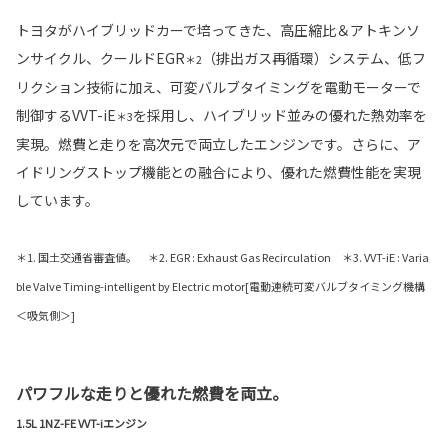
トヨタがハイブリッドカーで培ってきた、高圧縮比＆アトキンソ
ンサイクル、クールドEGR
（排出ガス再循環）システム、低フ
＊2
リクション技術に加え、可変バルブタイミングを電動モーターで
制御するVVT-iE
を採用し、ハイブリッド並みの優れた熱効率を
＊3
実現。燃費と走りを高次元で両立したエンジンです。さらに、ア
イドリングストップ機能との融合により、優れた燃費性能を実現
しています。
＊1. 国土交通省審査値。 ＊2. EGR : Exhaust Gas Recirculation ＊3. VVT-iE : Varia
ble Valve Timing-intelligent by Electric motor[電動連続可変バルブタイミング機構
＜吸気側＞]
パワフルな走りと優れた燃費を両立。
1.5L 1NZ-FE VVT-iエンジン