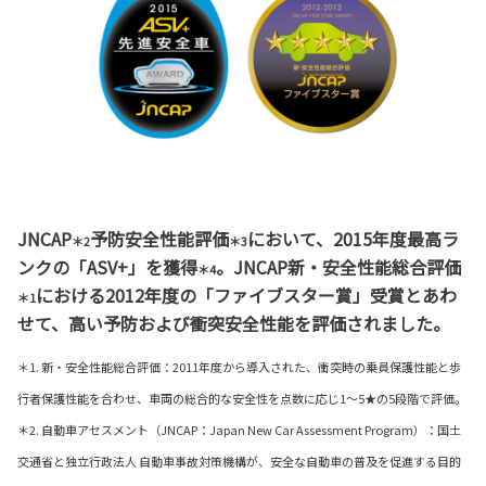
JNCAP
予防安全性能評価
において、2015年度最高ラ
＊2
＊3
ンクの「ASV+」を獲得
。JNCAP新・安全性能総合評価
＊4
における2012年度の「ファイブスター賞」受賞とあわ
＊1
せて、高い予防および衝突安全性能を評価されました。
＊1. 新・安全性能総合評価：2011年度から導入された、衝突時の乗員保護性能と歩
行者保護性能を合わせ、車両の総合的な安全性を点数に応じ1～5★の5段階で評価。
＊2. 自動車アセスメント（JNCAP：Japan New Car Assessment Program）：国土
交通省と独立行政法人 自動車事故対策機構が、安全な自動車の普及を促進する目的