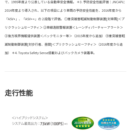
で、1995年度より公表している自動車安全情報。 ＊3. 予防安全性能評価：JNCAPに
2014年度より導入され、以下の項目により車両の予防安全性能を、2016年度から
「ASV+」、「ASV++」の２段階で評価。 ①衝突被害軽減制動制御装置[対車両]＜プ
リクラッシュセーフティ＞ ②車線逸脱警報装置＜レーンディパーチャーアラート＞
③後方視界情報提供装置＜バックモニター等＞（2015年度から追加） ④衝突被害軽
減制動制御装置[対歩行者、昼間]＜プリクラッシュセーフティ＞（2016年度から追
加） ＊4. Toyota Safety Sense搭載およびバックカメラ装着車。
走行性能