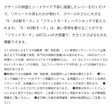
ラゲージの側面とシートサイド下部に設置したレバーを引くだけ
で、リヤシートの背もたれが倒れて、スペースのさらに大きな
「6：4分割モード」と「フラットモード」へワンタッチで変えら
れます。「6：4分割モード」は、長い荷物を載せることができ、
「フラットモード」は872L
の大容量で、大きくかさばるものも
＊1
積載できます。
＊1. VDA法によるトヨタ自動車（株）測定値。 ＊2. 数値はリヤシートバック上端
高さより下の容量で測定。床下BOX収納の容量26Lは含みません。（4WDはパンク
修理キット仕様）4WDのスペアタイヤ装着時は11L。 ＊3. ゴルフバッグのサイズは
9.5インチ×46インチの場合。ゴルフバッグのサイズや形状によっては収納できない
場合があります。
■数値はトヨタ自動車（株）測定値。測定箇所により数値は異なります。 ■ワン
タッチ格納リヤシートのラゲージ側面のレバーは、左側面のレバーを引くと左側の
リヤシートが、右側面のレバーを引くと右側のリヤシートが前方へ倒れます。 ■
フラットモードのフロアには若干の傾斜があります。 ■標準以外のシートアレン
ジにすると走行できない場合や、ご注意いただきたい項目があります。必ず取扱説
明書をご覧ください。 ■走行時には後方視界確保・荷物の転倒防止にご注意くだ
さい。