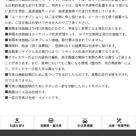
る比較的低速な走行を想定し、郊外モードは、信号や渋滞等の影響をあまり受けな
い走行を想定、高速道路モードは、高速道路等での走行を想定しています。
■「メーカーオプション」はご注文時に申し受けます。メーカーの工場で装着する
ため、ご注文後はお受けできませんのでご了承ください。
■車両本体価格は'24年3月現在のもので、予告なく変更となる場合があります。
■車両本体価格はタイヤパンク応急修理キット、タイヤ交換用工具付の価格です。
■車両本体価格にはオプション価格、取付費は含まれていません。
■保険料、税金（除く消費税）、登録料などの諸費用は別途申し受けます。
■自動車リサイクル法の施行により、リサイクル料金が別途必要となります。
■ボディカラーおよび内装色は撮影、表示画面の関係で実際の色とは異なって見える
ことがあります。また、実車においてもご覧になる環境（屋内外、光の角度等）によ
り、ボディカラーの見え方は異なります。
■写真は機能説明のために各ランプを点灯したものです。実際の走行状態を示すも
のではありません。
■写真は機能説明のためにボディの一部を切断したカットモデルです。
■画面はハメ込み合成です。
■一部の写真は合成・イメージです。
お店を探す
試乗車・展示車
中古車情報
点検・修理予約