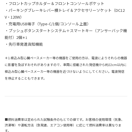
・フロントカップホルダー＆フロントコンソールポケット
・パーキングブレーキレバー横トレイ＆アクセサリーソケット（DC12
V・120W）
・充電用USB端子（Type-C/1個/コンソール上面）
・プッシュボタンスタートシステム＋スマートキー（アンサーバック機
能付）2個
＊1
・先行車発進告知機能
＊1.植込み型心臓ペースメーカー等の機器をご使用の方は、電波によりそれらの機器
に影響を及ぼすおそれがありますので、車両に搭載された発信機から約22cm以内に
植込み型心臓ペースメーカー等の機器を近づけないようにしてください。電波発信
を停止することもできます。
■燃料消費率は定められた試験条件のもとでの値です。お客様の使用環境（気象、
渋滞等）や運転方法（急発進、エアコン使用等）に応じて燃料消費率は異なりま
す。