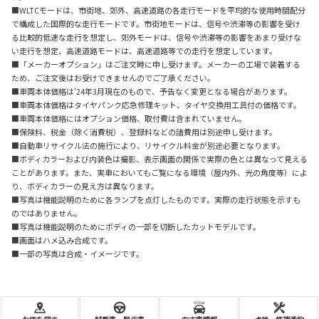
■WLTCモードは、市街地、郊外、高速道路の各走行モードを平均的な使用時間配分
で構成した国際的な走行モードです。市街地モードは、信号や渋滞等の影響を受け
る比較的低速な走行を想定し、郊外モードは、信号や渋滞等の影響をあまり受けな
い走行を想定、高速道路モードは、高速道路等での走行を想定しています。
■「メーカーオプション」はご注文時に申し受けます。メーカーの工場で装着する
ため、ご注文後はお受けできませんのでご了承ください。
■車両本体価格は'24年3月現在のもので、予告なく変更となる場合があります。
■車両本体価格はタイヤパンク応急修理キット、タイヤ交換用工具付の価格です。
■車両本体価格にはオプション価格、取付費は含まれていません。
■保険料、税金（除く消費税）、登録料などの諸費用は別途申し受けます。
■自動車リサイクル法の施行により、リサイクル料金が別途必要となります。
■ボディカラーおよび内装色は撮影、表示画面の関係で実際の色とは異なって見える
ことがあります。また、実車においてもご覧になる環境（屋内外、光の角度等）によ
り、ボディカラーの見え方は異なります。
■写真は機能説明のために各ランプを点灯したものです。実際の走行状態を示すも
のではありません。
■写真は機能説明のためにボディの一部を切断したカットモデルです。
■画面はハメ込み合成です。
■一部の写真は合成・イメージです。