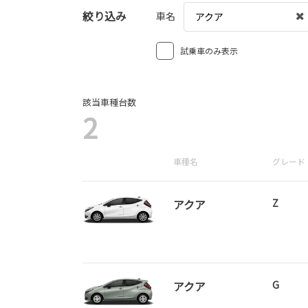
絞り込み
車名
アクア
試乗車のみ表示
該当車種台数
2
車種名
グレード
アクア
Z
アクア
G