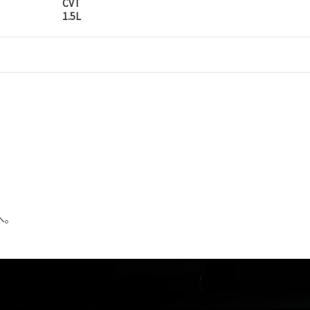
CVT
1.5L
へ。