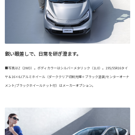
鋭い眼差しで、日常を研ぎ澄ます。
■写真はZ（2WD）。ボディカラーはシルバーメタリック〈1L0〉。195/55R16タイ
ヤ＆16×6Jアルミホイール（ダーククリア切削光輝＋ブラック塗装/センターオーナ
メント/ブラックホイールナット付）はメーカーオプション。