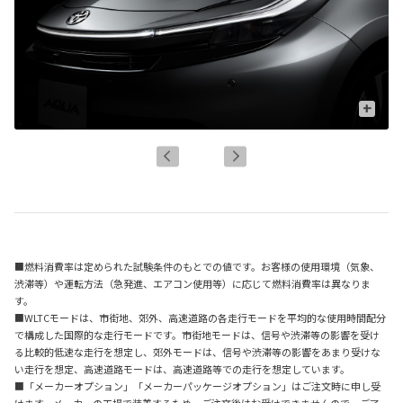
+
■燃料消費率は定められた試験条件のもとでの値です。お客様の使用環境（気象、
渋滞等）や運転方法（急発進、エアコン使用等）に応じて燃料消費率は異なりま
す。
■WLTCモードは、市街地、郊外、高速道路の各走行モードを平均的な使用時間配分
で構成した国際的な走行モードです。市街地モードは、信号や渋滞等の影響を受け
る比較的低速な走行を想定し、郊外モードは、信号や渋滞等の影響をあまり受けな
い走行を想定、高速道路モードは、高速道路等での走行を想定しています。
■「メーカーオプション」「メーカーパッケージオプション」はご注文時に申し受
けます。メーカーの工場で装着するため、ご注文後はお受けできませんので、ご了