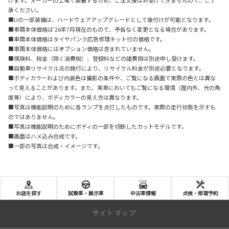
承ください。
■Uの一部装備は、ハードウェアアップグレードとして後付けが可能となります。
■車両本体価格は'26年7月現在のもので、予告なく変更となる場合があります。
■車両本体価格はタイヤパンク応急修理キット付の価格です。
■車両本体価格にはオプション価格は含まれていません。
■保険料、税金（除く消費税）、登録料などの諸費用は別途申し受けます。
■自動車リサイクル法の施行により、リサイクル料金が別途必要となります。
■ボディカラーおよび内装色は撮影の条件や、ご覧になる画面で実際の色とは異な
って見えることがあります。また、実車においてもご覧になる環境（屋内外、光の角
度等）により、ボディカラーの見え方は異なります。
■写真は機能説明のために各ランプを点灯したものです。実際の走行状態を示すも
のではありません。
■写真は機能説明のためにボディの一部を切断したカットモデルです。
■画面はハメ込み合成です。
■一部の写真は合成・イメージです。
お店を探す
試乗車・展示車
中古車情報
点検・修理予約
サイトマップ