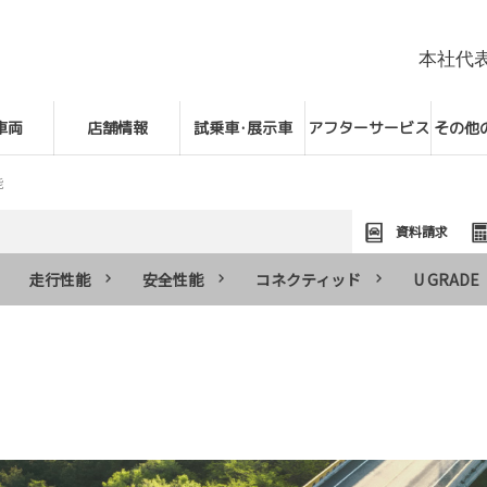
本社代
車両
店舗情報
試乗車･展示車
アフターサービス
その他
能
資料請求
走行性能
安全性能
コネクティッド
U GRADE