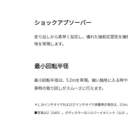
ショックアブソーバー
走り出しから素早く反応し、優れた操舵応答性を確
地を実現します。
最小回転半径
最小回転半径は、5.2mを実現。細い路地に入る時
車時の取り回しがスムーズに行えます。
＊1. 16インチタイヤおよび17インチタイヤ装着車の場合は、5.3m
■写真はZ（2WD）。ボディカラーはシルバーメタリック〈1L0〉