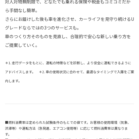
対人対物無制限で、どなたでも乗れる保険や税金もコミコミだか
ら手間なし簡単。
さらにお届けした後も車を進化させ、カーライフを見守り続けるU
グレードならではの3つのサービスも。
車のつくり方そのものを見直し、合理的で安心な新しい乗り方を
ご提案していく。
＊1. 走行データをもとに、運転の特徴などを診断し、より安全に運転できるように
アドバイスします。 ＊2. 車の使用状況に合わせて、最適なタイミングで入庫をご案
内します。
■燃料消費率は定められた試験条件のもとでの値です。お客様の使用環境（気象、
渋滞等）や運転方法（急発進、エアコン使用等）に応じて燃料消費率は異なりま
す。