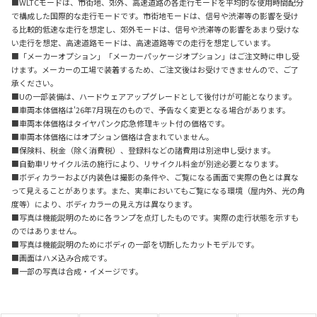
■WLTCモードは、市街地、郊外、高速道路の各走行モードを平均的な使用時間配分
で構成した国際的な走行モードです。市街地モードは、信号や渋滞等の影響を受け
る比較的低速な走行を想定し、郊外モードは、信号や渋滞等の影響をあまり受けな
い走行を想定、高速道路モードは、高速道路等での走行を想定しています。
■「メーカーオプション」「メーカーパッケージオプション」はご注文時に申し受
けます。メーカーの工場で装着するため、ご注文後はお受けできませんので、ご了
承ください。
■Uの一部装備は、ハードウェアアップグレードとして後付けが可能となります。
■車両本体価格は'26年7月現在のもので、予告なく変更となる場合があります。
■車両本体価格はタイヤパンク応急修理キット付の価格です。
■車両本体価格にはオプション価格は含まれていません。
■保険料、税金（除く消費税）、登録料などの諸費用は別途申し受けます。
■自動車リサイクル法の施行により、リサイクル料金が別途必要となります。
■ボディカラーおよび内装色は撮影の条件や、ご覧になる画面で実際の色とは異な
って見えることがあります。また、実車においてもご覧になる環境（屋内外、光の角
度等）により、ボディカラーの見え方は異なります。
■写真は機能説明のために各ランプを点灯したものです。実際の走行状態を示すも
のではありません。
■写真は機能説明のためにボディの一部を切断したカットモデルです。
■画面はハメ込み合成です。
■一部の写真は合成・イメージです。