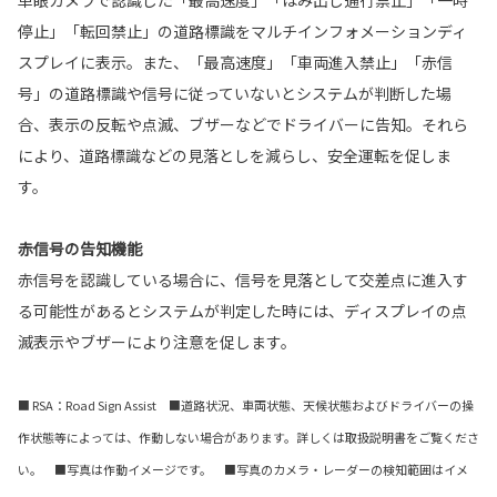
単眼カメラで認識した「最高速度」「はみ出し通行禁止」「一時
停止」「転回禁止」の道路標識をマルチインフォメーションディ
スプレイに表示。また、「最高速度」「車両進入禁止」「赤信
号」の道路標識や信号に従っていないとシステムが判断した場
合、表示の反転や点滅、ブザーなどでドライバーに告知。それら
により、道路標識などの見落としを減らし、安全運転を促しま
す。
赤信号の告知機能
赤信号を認識している場合に、信号を見落として交差点に進入す
る可能性があるとシステムが判定した時には、ディスプレイの点
滅表示やブザーにより注意を促します。
■ RSA：Road Sign Assist ■道路状況、車両状態、天候状態およびドライバーの操
作状態等によっては、作動しない場合があります。詳しくは取扱説明書をご覧くださ
い。 ■写真は作動イメージです。 ■写真のカメラ・レーダーの検知範囲はイメ