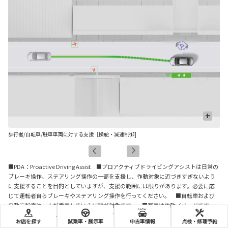
+
歩行者/自転車/駐車車両に対する支援［操舵・減速制御
]
先
■PDA：Proactive Driving Assist ■プロアクティブドライビングアシストは日常の
ブレーキ操作、ステアリング操作の一部を支援し、作動対象に近づきすぎないよう
に支援することを目的としていますが、支援の範囲には限りがあります。必要に応
じて運転者自らブレーキやステアリング操作を行ってください。 ■自転車および
自動二輪車は、人が乗車している状態が対象です。 ■写真は作動イメージです。
■写真のカメラ・レーダーの検知範囲はイメージです。
お店を探す
試乗車・展示車
中古車情報
点検・修理予約