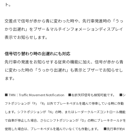
ト。
交差点で信号が赤から青に変わった時や、先行車発進時の「うっ
かり出遅れ」をブザー＆マルチインフォメーションディスプレイ
表示でお知らせします。
信号切り替わり時の出遅れにも対応
先行車の発進をお知らせする従来の機能に加え、信号が赤から青
に変わった時の「うっかり出遅れ」も表示とブザーでお知らせし
ます。
■ TMN：Traffic Movement Notification ■右折矢印信号も検知可能です。 ■シ
フトポジションが「P」「R」以外でブレーキペダルを踏んで停車している時に作動
します。シフトポジションが「N」の時、またはレーダークルーズコントロール機能
で自車が停止した場合、さらにシフトポジションが「D」の時にブレーキホールドを
使用した場合は、ブレーキペダルを踏んでいなくても作動します。 ■先行車が約4