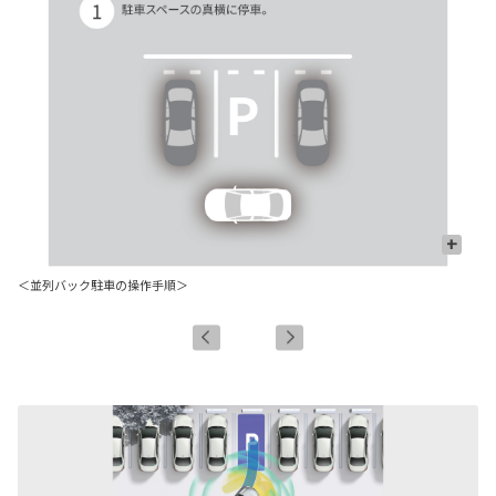
+
＜並列バック駐車の操作手順＞
＜
＊