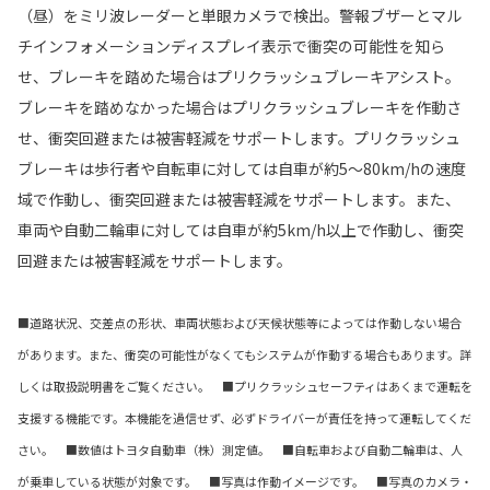
（昼）をミリ波レーダーと単眼カメラで検出。警報ブザーとマル
チインフォメーションディスプレイ表示で衝突の可能性を知ら
せ、ブレーキを踏めた場合はプリクラッシュブレーキアシスト。
ブレーキを踏めなかった場合はプリクラッシュブレーキを作動さ
せ、衝突回避または被害軽減をサポートします。プリクラッシュ
ブレーキは歩行者や自転車に対しては自車が約5〜80km/hの速度
域で作動し、衝突回避または被害軽減をサポートします。また、
車両や自動二輪車に対しては自車が約5km/h以上で作動し、衝突
回避または被害軽減をサポートします。
■道路状況、交差点の形状、車両状態および天候状態等によっては作動しない場合
があります。また、衝突の可能性がなくてもシステムが作動する場合もあります。詳
しくは取扱説明書をご覧ください。 ■プリクラッシュセーフティはあくまで運転を
支援する機能です。本機能を過信せず、必ずドライバーが責任を持って運転してくだ
さい。 ■数値はトヨタ自動車（株）測定値。 ■自転車および自動二輪車は、人
が乗車している状態が対象です。 ■写真は作動イメージです。 ■写真のカメラ・