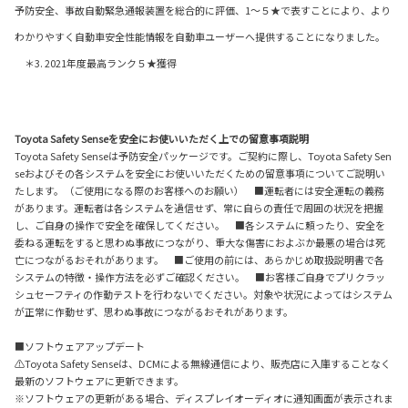
予防安全、事故自動緊急通報装置を総合的に評価、1〜５★で表すことにより、より
わかりやすく自動車安全性能情報を自動車ユーザーへ提供することになりました。
＊3. 2021年度最高ランク５★獲得
Toyota Safety Senseを安全にお使いいただく上での留意事項説明
Toyota Safety Senseは予防安全パッケージです。ご契約に際し、Toyota Safety Sen
seおよびその各システムを安全にお使いいただくための留意事項についてご説明い
たします。（ご使用になる際のお客様へのお願い） ■運転者には安全運転の義務
があります。運転者は各システムを過信せず、常に自らの責任で周囲の状況を把握
し、ご自身の操作で安全を確保してください。 ■各システムに頼ったり、安全を
委ねる運転をすると思わぬ事故につながり、重大な傷害におよぶか最悪の場合は死
亡につながるおそれがあります。 ■ご使用の前には、あらかじめ取扱説明書で各
システムの特徴・操作方法を必ずご確認ください。 ■お客様ご自身でプリクラッ
シュセーフティの作動テストを行わないでください。対象や状況によってはシステム
が正常に作動せず、思わぬ事故につながるおそれがあります。
■ソフトウェアアップデート
⚠Toyota Safety Senseは、DCMによる無線通信により、販売店に入庫することなく
最新のソフトウェアに更新できます。
※ソフトウェアの更新がある場合、ディスプレイオーディオに通知画面が表示されま