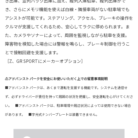
き出庫、並列バック出庫に加え、縦列⼊庫駐⾞、縦列出庫がで
き、さらにメモリ機能を使えば白線・隣接車両がない駐車場でも
アシストが可能です。ステアリング、アクセル、ブレーキの操作を
クルマが支援してくれるため、安心してラクに停められます。ま
た、カメラやソナーによって、周囲を監視しながら駐車を支援。
障害物を検知した場合には警報を鳴らし、ブレーキ制御を行うこ
とで接触回避を支援します。
［Z、GR SPORTにメーカーオプション］
⚠アドバンスト パークを安全にお使いいただく上での留意事項説明
■アドバンスト パークは、あくまで運転を支援する機能です。システムを過信せ
ず、必ずドライバーが責任を持って周囲の状況を把握し、安全運転を心がけてくださ
い。 ■アドバンスト パークは、駐車環境や周辺状況によっては使用できない場合
があります。 ■字光式ナンバープレートは装着できません。