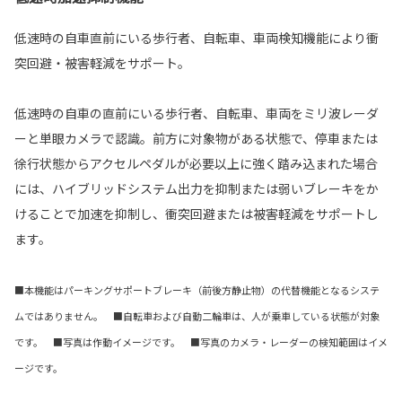
低速時の自車直前にいる歩行者、自転車、車両検知機能により衝
突回避・被害軽減をサポート。
低速時の自車の直前にいる歩行者、自転車、車両をミリ波レーダ
ーと単眼カメラで認識。前方に対象物がある状態で、停車または
徐行状態からアクセルペダルが必要以上に強く踏み込まれた場合
には、ハイブリッドシステム出力を抑制または弱いブレーキをか
けることで加速を抑制し、衝突回避または被害軽減をサポートし
ます。
■本機能はパーキングサポートブレーキ（前後方静止物）の代替機能となるシステ
ムではありません。 ■自転車および自動二輪車は、人が乗車している状態が対象
です。
■写真は作動イメージです。 ■写真のカメラ・レーダーの検知範囲はイメ
ージです。