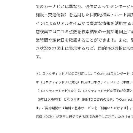
でのカーナビとは異なり、通信によってセンターか
施設・交通情報）を活用した目的地検索・ルート設
インによるリアルタイムかつ豊富な情報を活用する
店検索では口コミ点数を検索結果の一覧や地図上に
業時間や定休日を確認することができます。また、
き状況を地図上に表示するなど、目的地の選択に役
す。
＊1. コネクティッドナビのご利用には、T-Connectスタンダー
オ（コネクティッドナビ対応）Plusはコネクティッドナビ（車載
（コネクティッドナビ対応）はコネクティッドナビの契約が必要と
（6年目以降有料）となります［KINTOご契約の場合、T-Conne
す。ご契約期間中は無料で基本サービスをご利用いただけます］。 
信機（DCM）が正常に通信できる環境の場合にご利用いただけま